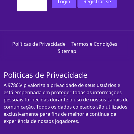
Login
Registrar-se
Políticas de Privacidade
Termos e Condições
Sitemap
Políticas de Privacidade
A 9786.Vip valoriza a privacidade de seus usuários e
está empenhada em proteger todas as informações
pessoais fornecidas durante o uso de nossos canais de
comunicação. Todos os dados coletados são utilizados
exclusivamente para fins de melhoria contínua da
experiência de nossos jogadores.