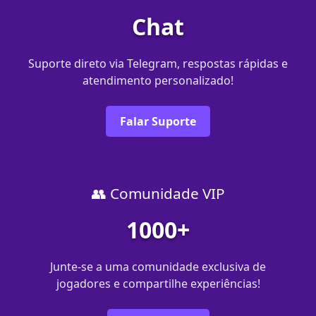
Chat
Suporte direto via Telegram, respostas rápidas e
atendimento personalizado!
Falar Suporte
👥 Comunidade VIP
1000+
Junte-se a uma comunidade exclusiva de
jogadores e compartilhe experiências!