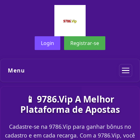
Login
Registrar-se
Menu
📱 9786.Vip A Melhor
Plataforma de Apostas
Cadastre-se na 9786.Vip para ganhar bônus no
cadastro e em cada recarga. Com a 9786.Vip, você