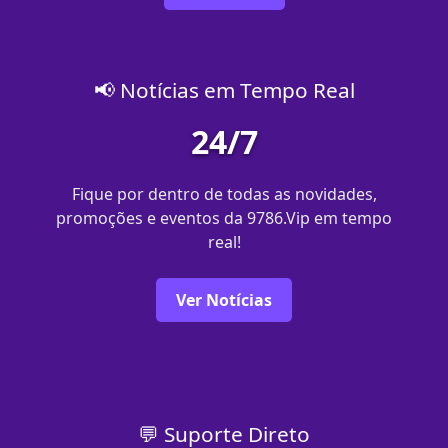
📢 Notícias em Tempo Real
24/7
Fique por dentro de todas as novidades,
promoções e eventos da 9786.Vip em tempo
real!
Ver Notícias
💬 Suporte Direto