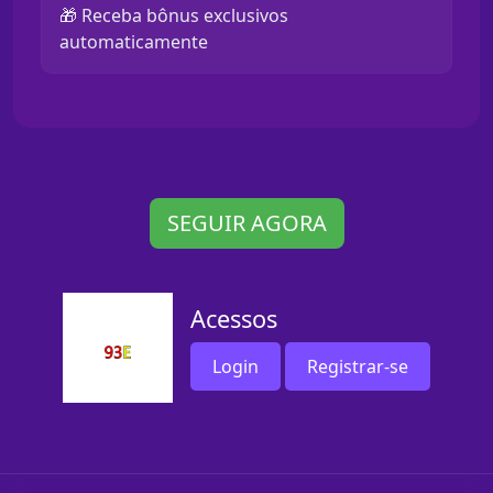
🎁 Receba bônus exclusivos
automaticamente
SEGUIR AGORA
Acessos
Login
Registrar-se