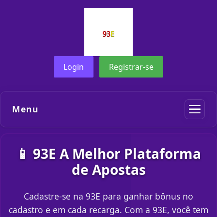
Login
Registrar-se
Menu
📱 93E A Melhor Plataforma
de Apostas
Cadastre-se na 93E para ganhar bônus no
cadastro e em cada recarga. Com a 93E, você tem