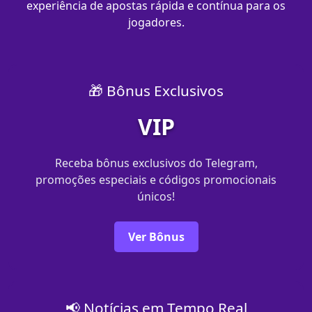
experiência de apostas rápida e contínua para os
jogadores.
🎁 Bônus Exclusivos
VIP
Receba bônus exclusivos do Telegram,
promoções especiais e códigos promocionais
únicos!
Ver Bônus
📢 Notícias em Tempo Real