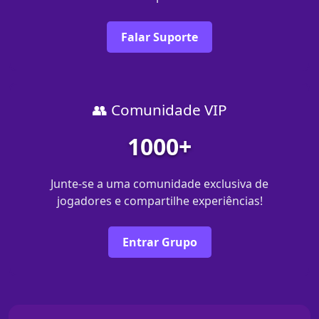
Falar Suporte
👥 Comunidade VIP
1000+
Junte-se a uma comunidade exclusiva de
jogadores e compartilhe experiências!
Entrar Grupo