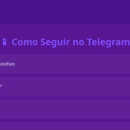
📱 Como Seguir no Telegram
ositivo
l"