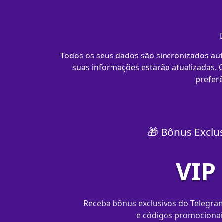
Todos os seus dados são sincronizados aut
suas informações estarão atualizadas. 
prefer
🎁 Bônus Exclu
VIP
Receba bônus exclusivos do Telegra
e códigos promocionai