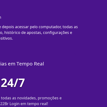
m
e depois acessar pelo computador, todas as
, histórico de apostas, configurações e
itivos.
cias em Tempo Real
24/7
e todas as novidades, promoções e
922Br Login em tempo real!