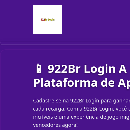
📱 922Br Login A
Plataforma de A
Cadastre-se na 922Br Login para ganha
cada recarga. Com a 922Br Login, você
incríveis e uma experiência de jogo inig
vencedores agora!