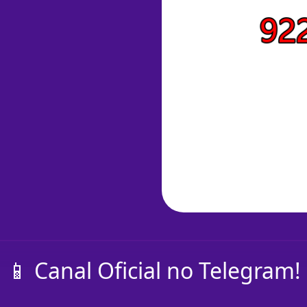
📱 Canal Oficial no Telegram!