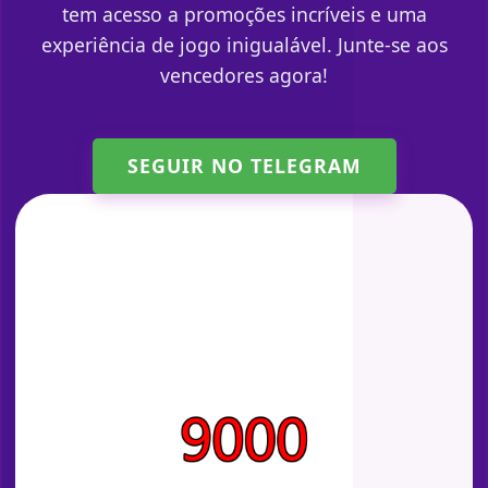
tem acesso a promoções incríveis e uma
experiência de jogo inigualável. Junte-se aos
vencedores agora!
SEGUIR NO TELEGRAM