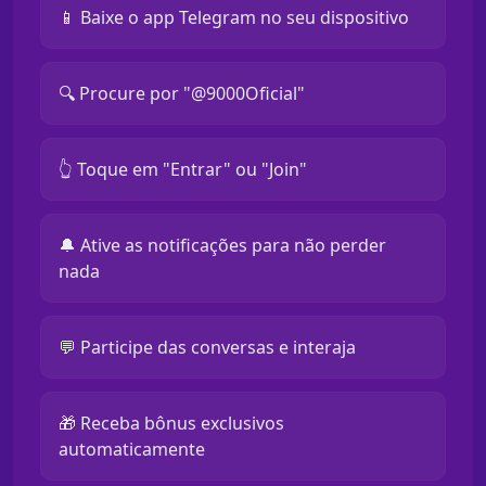
📱 Baixe o app Telegram no seu dispositivo
🔍 Procure por "@9000Oficial"
👆 Toque em "Entrar" ou "Join"
🔔 Ative as notificações para não perder
nada
💬 Participe das conversas e interaja
🎁 Receba bônus exclusivos
automaticamente