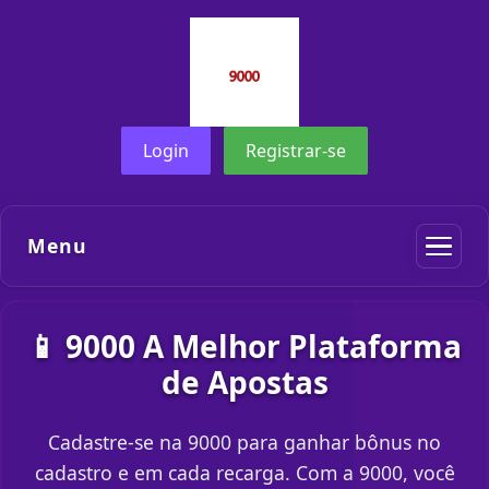
Login
Registrar-se
Menu
📱 9000 A Melhor Plataforma
de Apostas
Cadastre-se na 9000 para ganhar bônus no
cadastro e em cada recarga. Com a 9000, você