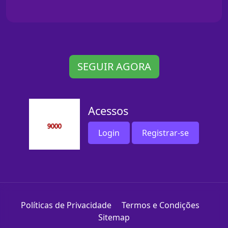
SEGUIR AGORA
Acessos
Login
Registrar-se
Políticas de Privacidade
Termos e Condições
Sitemap