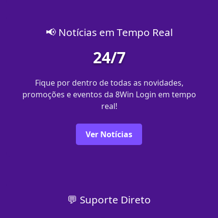
📢 Notícias em Tempo Real
24/7
Fique por dentro de todas as novidades,
promoções e eventos da 8Win Login em tempo
real!
Ver Notícias
💬 Suporte Direto