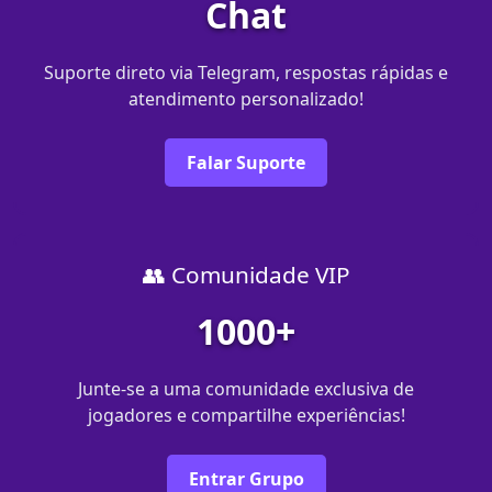
Chat
Suporte direto via Telegram, respostas rápidas e
atendimento personalizado!
Falar Suporte
👥 Comunidade VIP
1000+
Junte-se a uma comunidade exclusiva de
jogadores e compartilhe experiências!
Entrar Grupo