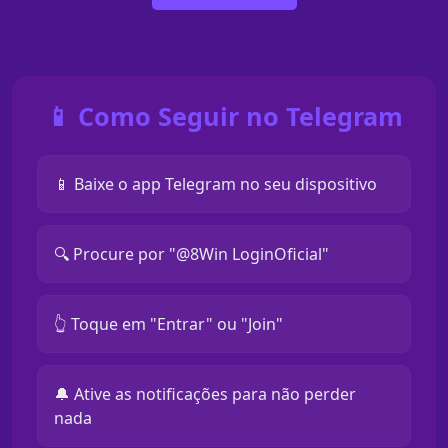
📱 Como Seguir no Telegram
📱 Baixe o app Telegram no seu dispositivo
🔍 Procure por "@8Win LoginOficial"
👆 Toque em "Entrar" ou "Join"
🔔 Ative as notificações para não perder
nada