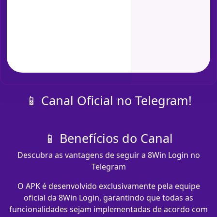
📱 Canal Oficial no Telegram!
📱 Benefícios do Canal
Descubra as vantagens de seguir a 8Win Login no
Telegram
O APK é desenvolvido exclusivamente pela equipe
oficial da 8Win Login, garantindo que todas as
funcionalidades sejam implementadas de acordo com