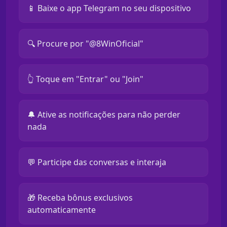
📱 Baixe o app Telegram no seu dispositivo
🔍 Procure por "@8WinOficial"
👆 Toque em "Entrar" ou "Join"
🔔 Ative as notificações para não perder
nada
💬 Participe das conversas e interaja
🎁 Receba bônus exclusivos
automaticamente