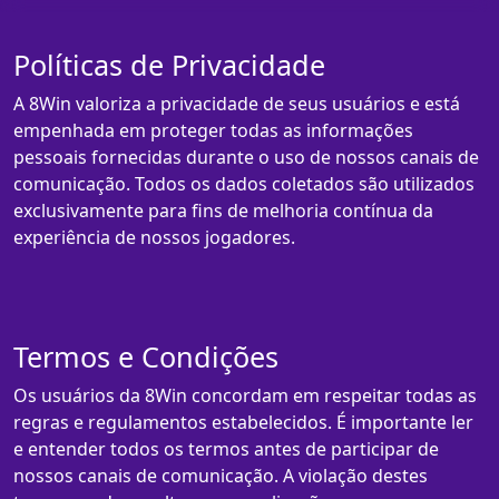
Políticas de Privacidade
A 8Win valoriza a privacidade de seus usuários e está
empenhada em proteger todas as informações
pessoais fornecidas durante o uso de nossos canais de
comunicação. Todos os dados coletados são utilizados
exclusivamente para fins de melhoria contínua da
experiência de nossos jogadores.
Termos e Condições
Os usuários da 8Win concordam em respeitar todas as
regras e regulamentos estabelecidos. É importante ler
e entender todos os termos antes de participar de
nossos canais de comunicação. A violação destes