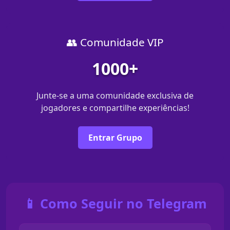
👥 Comunidade VIP
1000+
Junte-se a uma comunidade exclusiva de
jogadores e compartilhe experiências!
Entrar Grupo
📱 Como Seguir no Telegram