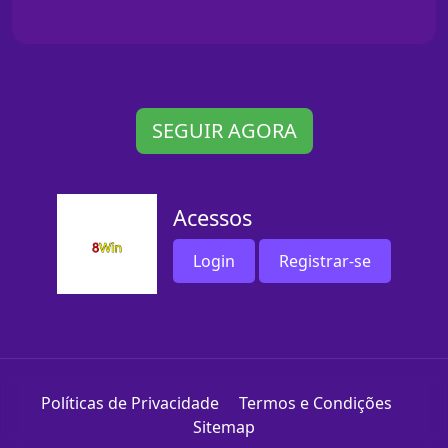
SEGUIR AGORA
Acessos
Login
Registrar-se
Políticas de Privacidade
Termos e Condições
Sitemap