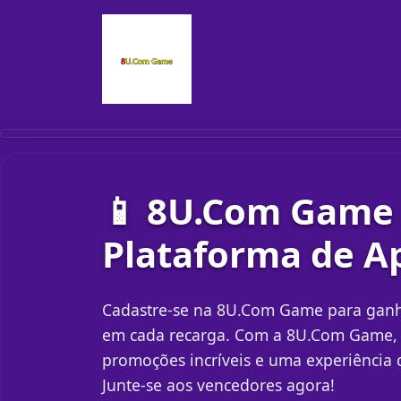
📱 8U.Com Game
Plataforma de A
Cadastre-se na 8U.Com Game para ganh
em cada recarga. Com a 8U.Com Game, 
promoções incríveis e uma experiência d
Junte-se aos vencedores agora!