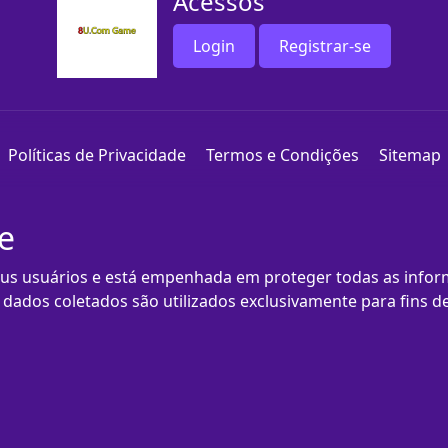
Acessos
Login
Registrar-se
Políticas de Privacidade
Termos e Condições
Sitemap
de
eus usuários e está empenhada em proteger todas as infor
dados coletados são utilizados exclusivamente para fins d