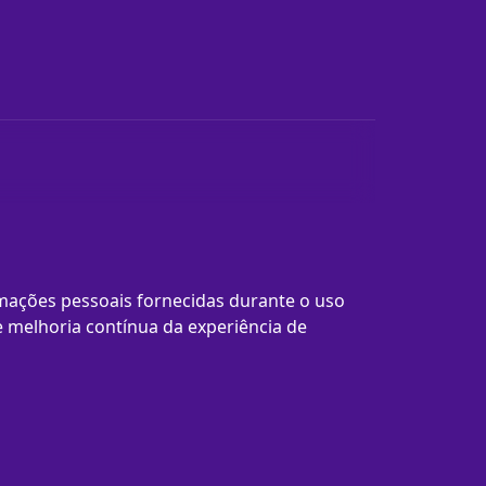
mações pessoais fornecidas durante o uso
e melhoria contínua da experiência de