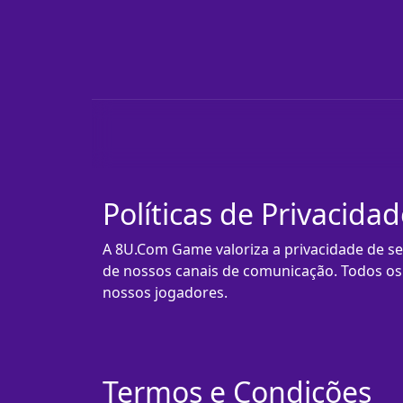
Políticas de Privacida
A 8U.Com Game valoriza a privacidade de s
de nossos canais de comunicação. Todos os 
nossos jogadores.
Termos e Condições