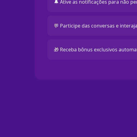
🔔 Ative as notificações para não p
💬 Participe das conversas e interaj
🎁 Receba bônus exclusivos autom