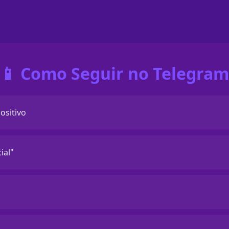
📱 Como Seguir no Telegram
ositivo
ial"