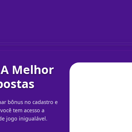
 A Melhor
postas
ar bônus no cadastro e
você tem acesso a
e jogo inigualável.