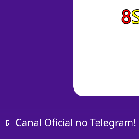
📱 Canal Oficial no Telegram!