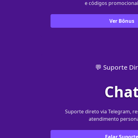
e códigos promocionai
Ver Bônus
💬 Suporte Di
Cha
Suporte direto via Telegram, r
atendimento persona
Falar Suport