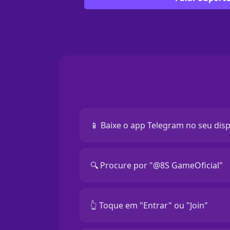
📱 Baixe o app Telegram no seu disp
🔍 Procure por "@8S GameOficial"
👆 Toque em "Entrar" ou "Join"