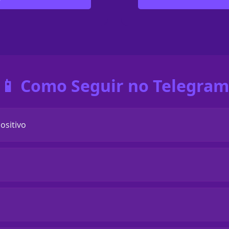
📱 Como Seguir no Telegram
ositivo