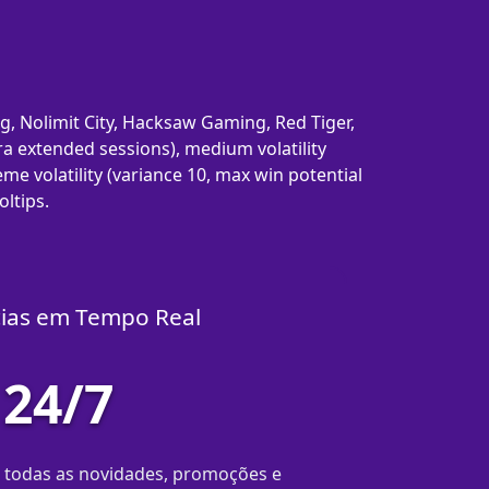
g, Nolimit City, Hacksaw Gaming, Red Tiger,
ra extended sessions), medium volatility
eme volatility (variance 10, max win potential
ltips.
cias em Tempo Real
24/7
e todas as novidades, promoções e