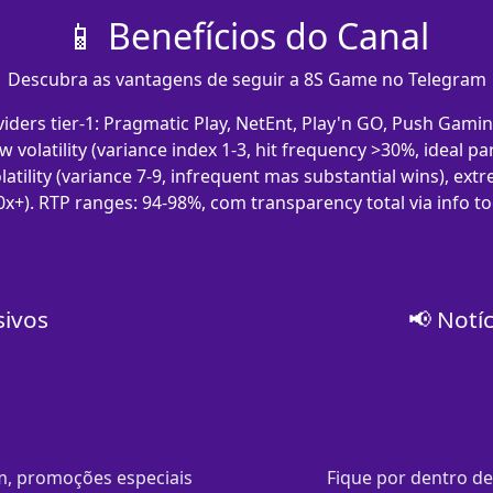
📱 Benefícios do Canal
Descubra as vantagens de seguir a 8S Game no Telegram
viders tier-1: Pragmatic Play, NetEnt, Play'n GO, Push Gamin
volatility (variance index 1-3, hit frequency >30%, ideal pa
latility (variance 7-9, infrequent mas substantial wins), extr
0x+). RTP ranges: 94-98%, com transparency total via info too
sivos
📢 Notí
m, promoções especiais
Fique por dentro d