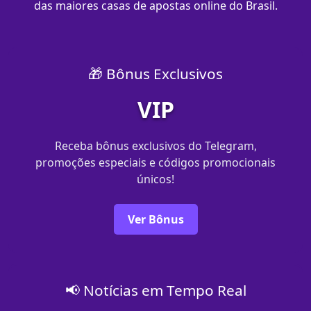
das maiores casas de apostas online do Brasil.
🎁 Bônus Exclusivos
VIP
Receba bônus exclusivos do Telegram,
promoções especiais e códigos promocionais
únicos!
Ver Bônus
📢 Notícias em Tempo Real