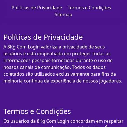
Políticas de Privacidade
Termos e Condições
Sitemap
Políticas de Privacidade
A 8Kg Com Login valoriza a privacidade de seus
usuários e está empenhada em proteger todas as
informações pessoais fornecidas durante o uso de
nossos canais de comunicação. Todos os dados
coletados são utilizados exclusivamente para fins de
melhoria contínua da experiência de nossos jogadores.
Termos e Condições
Os usuários da 8Kg Com Login concordam em respeitar