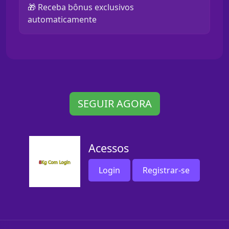
🎁 Receba bônus exclusivos
automaticamente
SEGUIR AGORA
Acessos
Login
Registrar-se