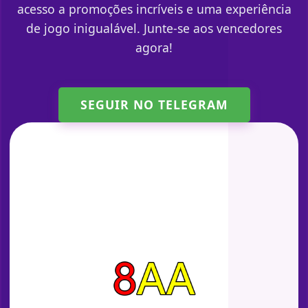
acesso a promoções incríveis e uma experiência
de jogo inigualável. Junte-se aos vencedores
agora!
SEGUIR NO TELEGRAM