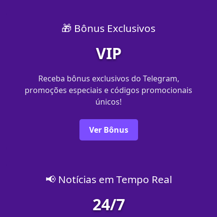
🎁 Bônus Exclusivos
VIP
Receba bônus exclusivos do Telegram,
promoções especiais e códigos promocionais
únicos!
Ver Bônus
📢 Notícias em Tempo Real
24/7