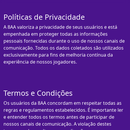
Políticas de Privacidade
A 8AA valoriza a privacidade de seus usuários e está
empenhada em proteger todas as informações
pessoais fornecidas durante o uso de nossos canais de
comunicação. Todos os dados coletados são utilizados
exclusivamente para fins de melhoria contínua da
experiência de nossos jogadores.
Termos e Condições
Os usuários da 8AA concordam em respeitar todas as
regras e regulamentos estabelecidos. É importante ler
e entender todos os termos antes de participar de
nossos canais de comunicação. A violação destes