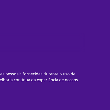
es pessoais fornecidas durante o uso de
elhoria contínua da experiência de nossos