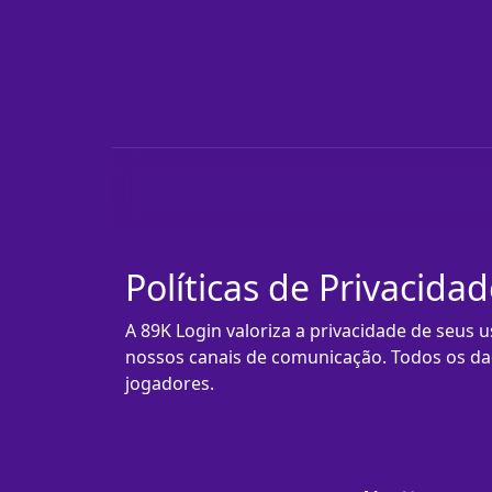
Políticas de Privacida
A 89K Login valoriza a privacidade de seus
nossos canais de comunicação. Todos os dad
jogadores.