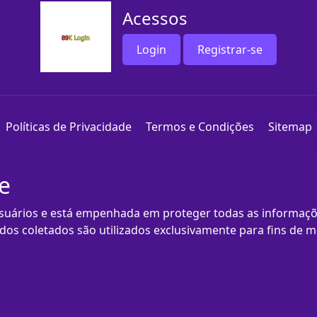
Acessos
Login
Registrar-se
Políticas de Privacidade
Termos e Condições
Sitemap
de
 usuários e está empenhada em proteger todas as informaçõ
os coletados são utilizados exclusivamente para fins de m