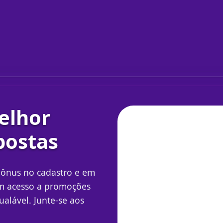
elhor
postas
bônus no cadastro e em
em acesso a promoções
ualável. Junte-se aos