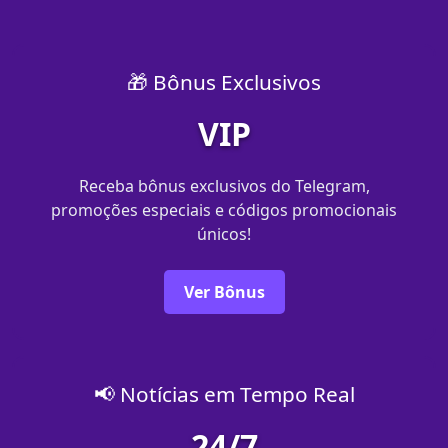
🎁 Bônus Exclusivos
VIP
Receba bônus exclusivos do Telegram,
promoções especiais e códigos promocionais
únicos!
Ver Bônus
📢 Notícias em Tempo Real
24/7