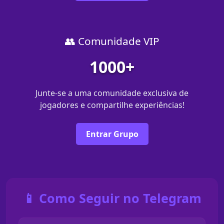
👥 Comunidade VIP
1000+
Junte-se a uma comunidade exclusiva de
jogadores e compartilhe experiências!
Entrar Grupo
📱 Como Seguir no Telegram