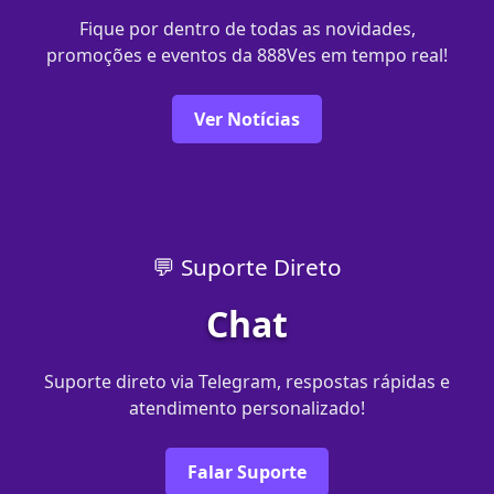
Fique por dentro de todas as novidades,
promoções e eventos da 888Ves em tempo real!
Ver Notícias
💬 Suporte Direto
Chat
Suporte direto via Telegram, respostas rápidas e
atendimento personalizado!
Falar Suporte