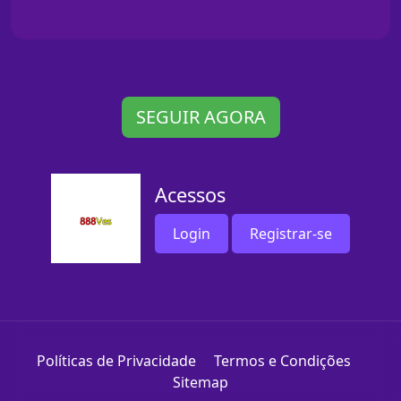
SEGUIR AGORA
Acessos
Login
Registrar-se
Políticas de Privacidade
Termos e Condições
Sitemap