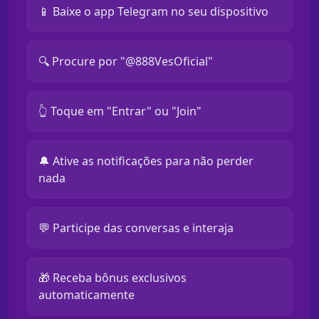
📱 Baixe o app Telegram no seu dispositivo
🔍 Procure por "@888VesOficial"
👆 Toque em "Entrar" ou "Join"
🔔 Ative as notificações para não perder
nada
💬 Participe das conversas e interaja
🎁 Receba bônus exclusivos
automaticamente