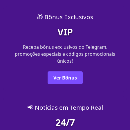
🎁 Bônus Exclusivos
VIP
Receba bônus exclusivos do Telegram,
promoções especiais e códigos promocionais
únicos!
Ver Bônus
📢 Notícias em Tempo Real
24/7