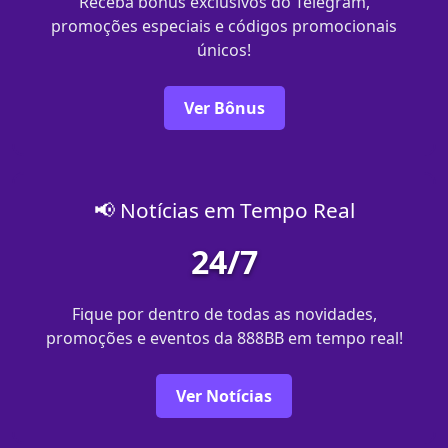
Receba bônus exclusivos do Telegram,
promoções especiais e códigos promocionais
únicos!
Ver Bônus
📢 Notícias em Tempo Real
24/7
Fique por dentro de todas as novidades,
promoções e eventos da 888BB em tempo real!
Ver Notícias