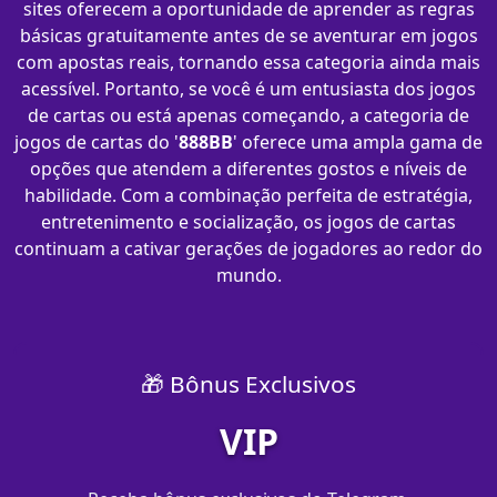
sites oferecem a oportunidade de aprender as regras
básicas gratuitamente antes de se aventurar em jogos
com apostas reais, tornando essa categoria ainda mais
acessível. Portanto, se você é um entusiasta dos jogos
de cartas ou está apenas começando, a categoria de
jogos de cartas do '
888BB
' oferece uma ampla gama de
opções que atendem a diferentes gostos e níveis de
habilidade. Com a combinação perfeita de estratégia,
entretenimento e socialização, os jogos de cartas
continuam a cativar gerações de jogadores ao redor do
mundo.
🎁 Bônus Exclusivos
VIP