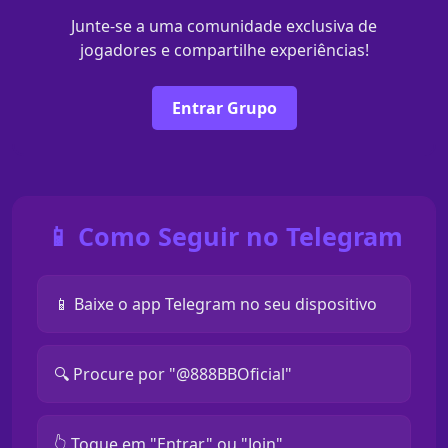
Junte-se a uma comunidade exclusiva de
jogadores e compartilhe experiências!
Entrar Grupo
📱 Como Seguir no Telegram
📱 Baixe o app Telegram no seu dispositivo
🔍 Procure por "@888BBOficial"
👆 Toque em "Entrar" ou "Join"