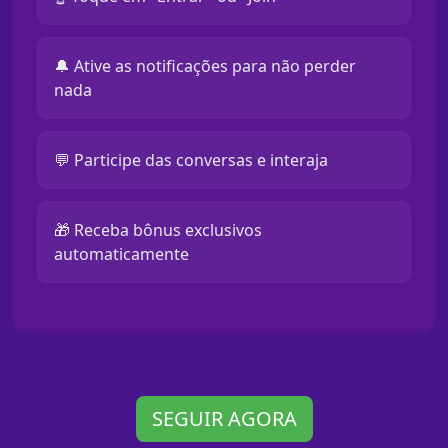
🔔 Ative as notificações para não perder
nada
💬 Participe das conversas e interaja
🎁 Receba bônus exclusivos
automaticamente
SEGUIR AGORA