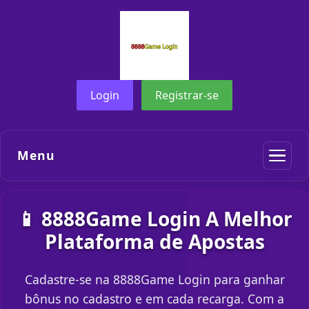
Login
Registrar-se
Menu
📱 8888Game Login A Melhor
Plataforma de Apostas
Cadastre-se na 8888Game Login para ganhar
bônus no cadastro e em cada recarga. Com a