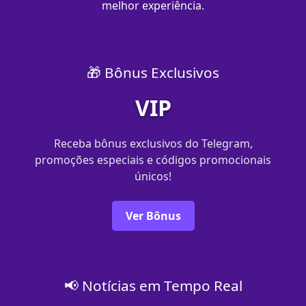
melhor experiência.
🎁 Bônus Exclusivos
VIP
Receba bônus exclusivos do Telegram,
promoções especiais e códigos promocionais
únicos!
Ver Bônus
📢 Notícias em Tempo Real