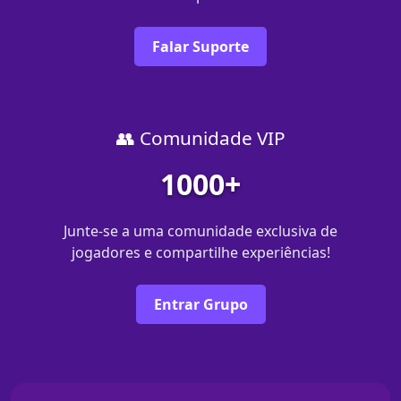
Falar Suporte
👥 Comunidade VIP
1000+
Junte-se a uma comunidade exclusiva de
jogadores e compartilhe experiências!
Entrar Grupo