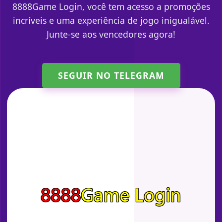
8888Game Login, você tem acesso a promoções
incríveis e uma experiência de jogo inigualável.
Junte-se aos vencedores agora!
SEGUIR NO TELEGRAM