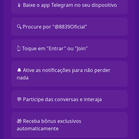
📱 Baixe o app Telegram no seu dispositivo
🔍 Procure por "@8839Oficial"
👆 Toque em "Entrar" ou "Join"
🔔 Ative as notificações para não perder
nada
💬 Participe das conversas e interaja
🎁 Receba bônus exclusivos
automaticamente