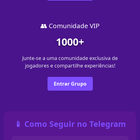
👥 Comunidade VIP
1000+
Junte-se a uma comunidade exclusiva de
jogadores e compartilhe experiências!
Entrar Grupo
📱 Como Seguir no Telegram