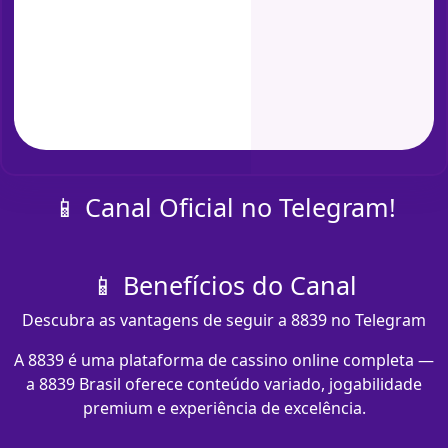
📱 Canal Oficial no Telegram!
📱 Benefícios do Canal
Descubra as vantagens de seguir a 8839 no Telegram
A 8839 é uma plataforma de cassino online completa —
a 8839 Brasil oferece conteúdo variado, jogabilidade
premium e experiência de excelência.