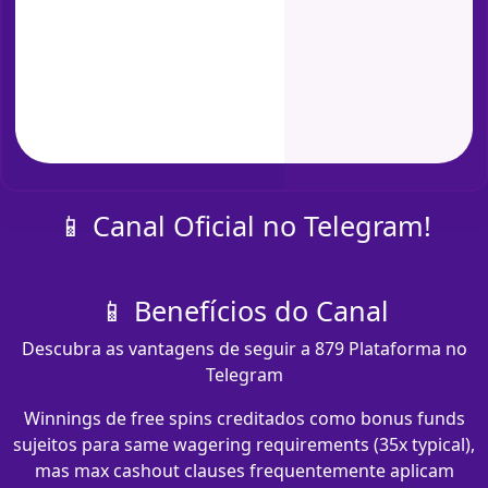
📱 Canal Oficial no Telegram!
📱 Benefícios do Canal
Descubra as vantagens de seguir a 879 Plataforma no
Telegram
Winnings de free spins creditados como bonus funds
sujeitos para same wagering requirements (35x typical),
mas max cashout clauses frequentemente aplicam