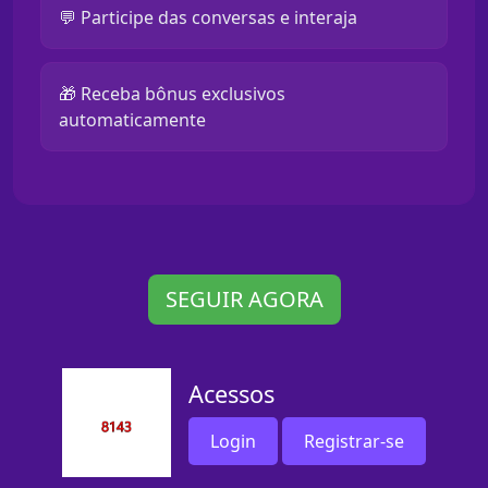
💬 Participe das conversas e interaja
🎁 Receba bônus exclusivos
automaticamente
SEGUIR AGORA
Acessos
Login
Registrar-se