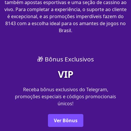
também apostas esportivas e uma seção de cassino ao
vivo. Para completar a experiência, o suporte ao cliente
é excepcional, e as promoções imperdíveis fazem do
8143 com​ a escolha ideal para os amantes de jogos no
Brasil.
🎁 Bônus Exclusivos
VIP
Receba bônus exclusivos do Telegram,
promoções especiais e códigos promocionais
únicos!
Ver Bônus