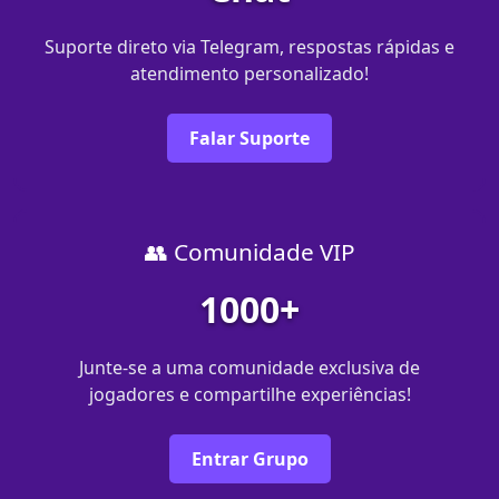
Suporte direto via Telegram, respostas rápidas e
atendimento personalizado!
Falar Suporte
👥 Comunidade VIP
1000+
Junte-se a uma comunidade exclusiva de
jogadores e compartilhe experiências!
Entrar Grupo