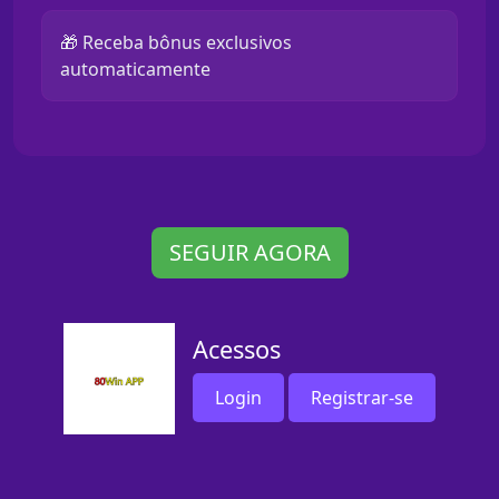
🎁 Receba bônus exclusivos
automaticamente
SEGUIR AGORA
Acessos
Login
Registrar-se