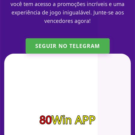
você tem acesso a promoções incríveis e uma
experiência de jogo inigualável. Junte-se aos
vencedores agora!
SEGUIR NO TELEGRAM