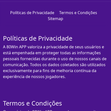
Políticas de Privacidade
Termos e Condições
Sitemap
Políticas de Privacidade
A 80Win APP valoriza a privacidade de seus usuários e
está empenhada em proteger todas as informações
pessoais fornecidas durante o uso de nossos canais de
comunicação. Todos os dados coletados são utilizados
exclusivamente para fins de melhoria contínua da
experiência de nossos jogadores.
Termos e Condições