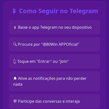
📱 Como Seguir no Telegram
📱 Baixe o app Telegram no seu dispositivo
🔍 Procure por "@80Win APPOficial"
👆 Toque em "Entrar" ou "Join"
🔔 Ative as notificações para não perder
nada
💬 Participe das conversas e interaja