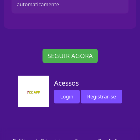
automaticamente
SEGUIR AGORA
Acessos
Login
Registrar-se