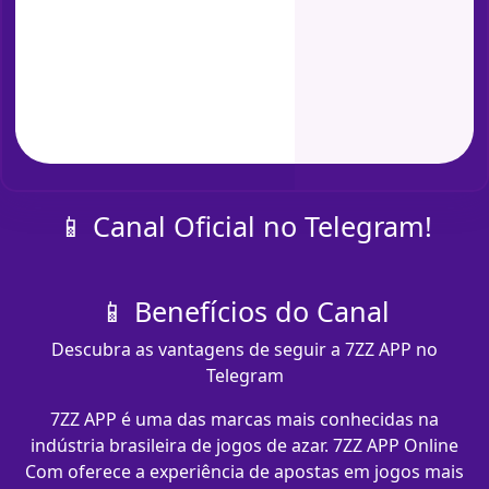
📱 Canal Oficial no Telegram!
📱 Benefícios do Canal
Descubra as vantagens de seguir a 7ZZ APP no
Telegram
7ZZ APP é uma das marcas mais conhecidas na
indústria brasileira de jogos de azar. 7ZZ APP Online
Com oferece a experiência de apostas em jogos mais