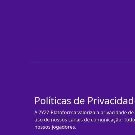
Políticas de Privacida
A 7YZZ Plataforma valoriza a privacidade d
uso de nossos canais de comunicação. Todos
nossos jogadores.