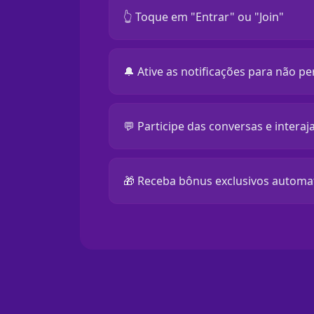
👆 Toque em "Entrar" ou "Join"
🔔 Ative as notificações para não p
💬 Participe das conversas e interaj
🎁 Receba bônus exclusivos autom