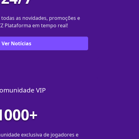
e todas as novidades, promoções e
ZZ Plataforma em tempo real!
Ver Notícias
Comunidade VIP
1000+
unidade exclusiva de jogadores e