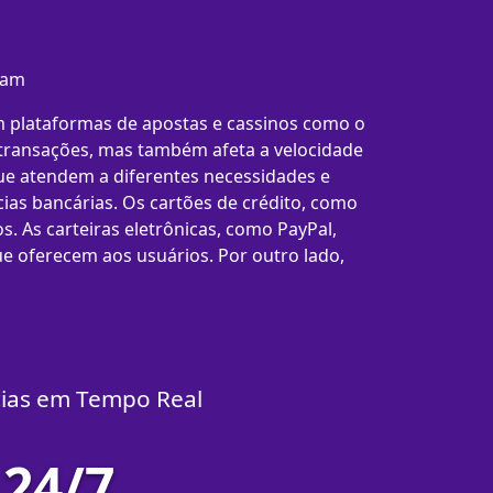
ram
 plataformas de apostas e cassinos como o
transações, mas também afeta a velocidade
ue atendem a diferentes necessidades e
cias bancárias. Os cartões de crédito, como
. As carteiras eletrônicas, como PayPal,
ue oferecem aos usuários. Por outro lado,
cias em Tempo Real
24/7