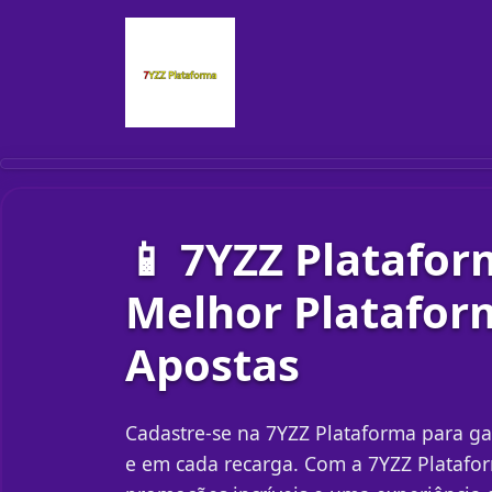
📱 7YZZ Platafor
Melhor Platafor
Apostas
Cadastre-se na 7YZZ Plataforma para g
e em cada recarga. Com a 7YZZ Platafor