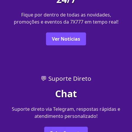
Fique por dentro de todas as novidades,
promoções e eventos da 7X777 em tempo real!
Ver Notícias
💬 Suporte Direto
Chat
Suporte direto via Telegram, respostas rápidas e
atendimento personalizado!