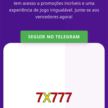
tem acesso a promoções incríveis e uma
experiência de jogo inigualável. Junte-se aos
vencedores agora!
SEGUIR NO TELEGRAM