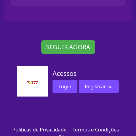
SEGUIR AGORA
Acessos
Login
Registrar-se
Políticas de Privacidade
Termos e Condições