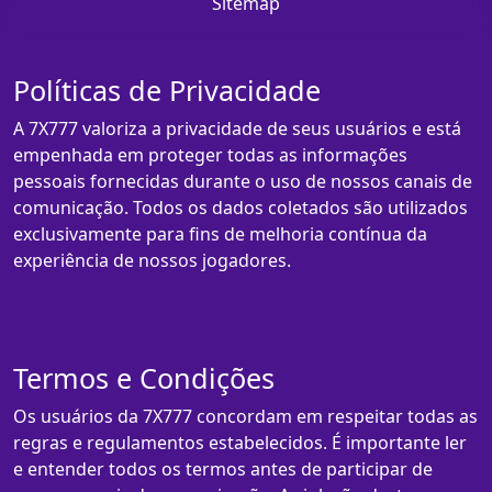
Sitemap
Políticas de Privacidade
A 7X777 valoriza a privacidade de seus usuários e está
empenhada em proteger todas as informações
pessoais fornecidas durante o uso de nossos canais de
comunicação. Todos os dados coletados são utilizados
exclusivamente para fins de melhoria contínua da
experiência de nossos jogadores.
Termos e Condições
Os usuários da 7X777 concordam em respeitar todas as
regras e regulamentos estabelecidos. É importante ler
e entender todos os termos antes de participar de