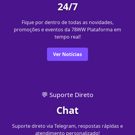
24/7
Fique por dentro de todas as novidades,
promoções e eventos da 78WW Plataforma em
tempo real!
Ver Notícias
💬 Suporte Direto
Chat
Suporte direto via Telegram, respostas rápidas e
atendimento personalizado!