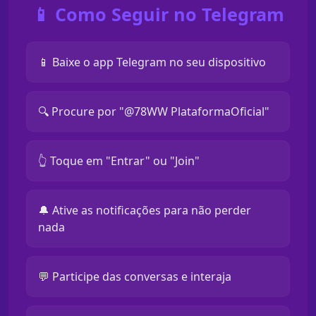
📱 Como Seguir no Telegram
📱 Baixe o app Telegram no seu dispositivo
🔍 Procure por "@78WW PlataformaOficial"
👆 Toque em "Entrar" ou "Join"
🔔 Ative as notificações para não perder
nada
💬 Participe das conversas e interaja