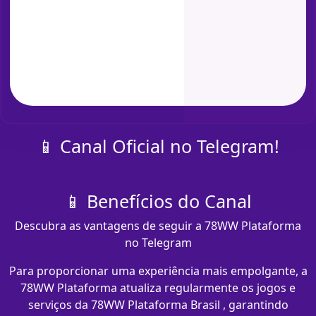
📱 Canal Oficial no Telegram!
📱 Benefícios do Canal
Descubra as vantagens de seguir a 78WW Plataforma
no Telegram
Para proporcionar uma experiência mais empolgante, a
78WW Plataforma atualiza regularmente os jogos e
serviços da 78WW Plataforma Brasil , garantindo