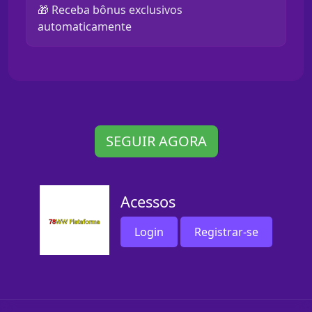
🎁 Receba bônus exclusivos
automaticamente
SEGUIR AGORA
Acessos
Login
Registrar-se