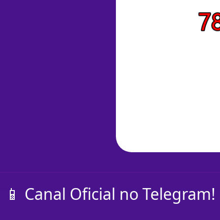
📱 Canal Oficial no Telegram!