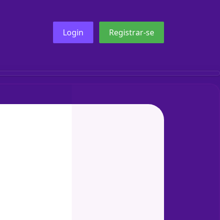
Login
Registrar-se