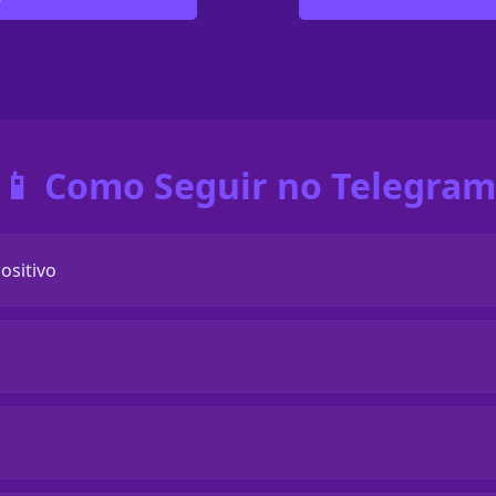
📱 Como Seguir no Telegram
ositivo