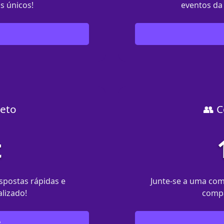
s únicos!
eventos da
reto
👥 
t
espostas rápidas e
Junte-se a uma com
lizado!
compa
e