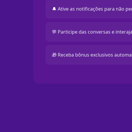
🔔 Ative as notificações para não p
💬 Participe das conversas e interaj
🎁 Receba bônus exclusivos autom