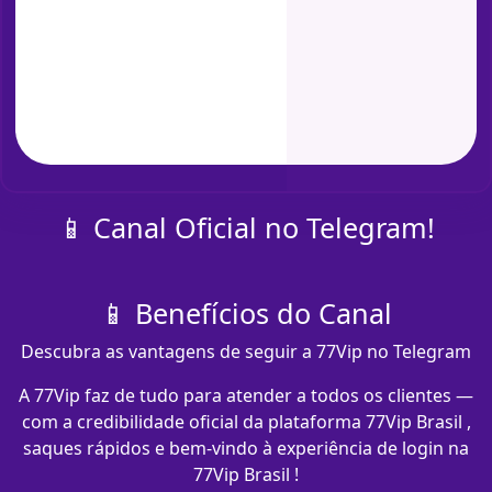
📱 Canal Oficial no Telegram!
📱 Benefícios do Canal
Descubra as vantagens de seguir a 77Vip no Telegram
A 77Vip faz de tudo para atender a todos os clientes —
com a credibilidade oficial da plataforma 77Vip Brasil ,
saques rápidos e bem-vindo à experiência de login na
77Vip Brasil !