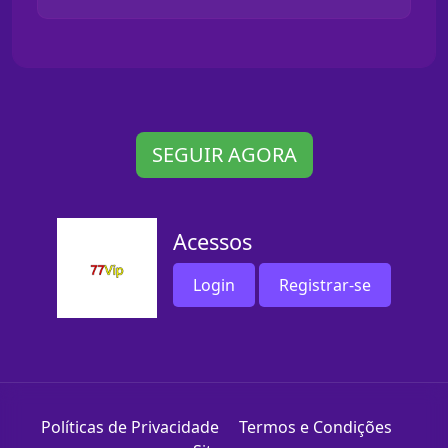
SEGUIR AGORA
Acessos
Login
Registrar-se
Políticas de Privacidade
Termos e Condições