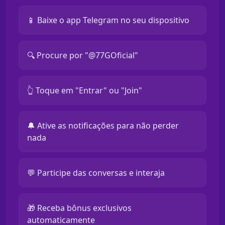
📱 Baixe o app Telegram no seu dispositivo
🔍 Procure por "@77GOficial"
👆 Toque em "Entrar" ou "Join"
🔔 Ative as notificações para não perder
nada
💬 Participe das conversas e interaja
🎁 Receba bônus exclusivos
automaticamente