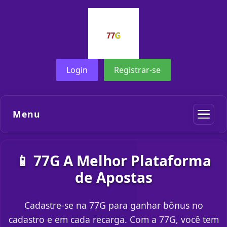
Login
Registrar-se
Menu
📱 77G A Melhor Plataforma
de Apostas
Cadastre-se na 77G para ganhar bônus no
cadastro e em cada recarga. Com a 77G, você tem