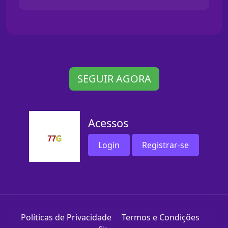
SEGUIR AGORA
Acessos
Login
Registrar-se
Políticas de Privacidade
Termos e Condições