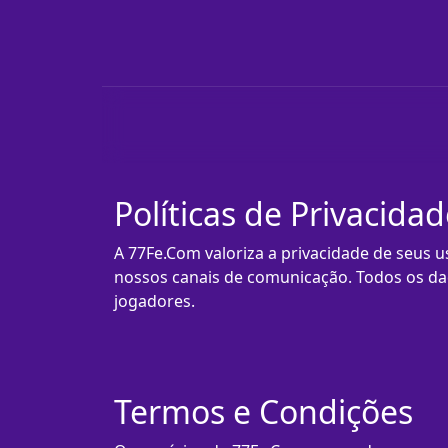
Políticas de Privacida
A 77Fe.Com valoriza a privacidade de seus 
nossos canais de comunicação. Todos os dad
jogadores.
Termos e Condições