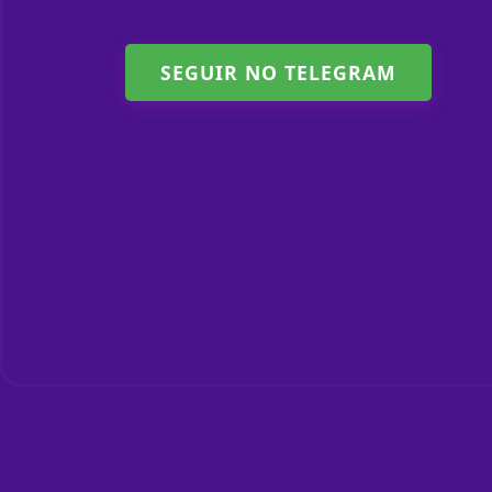
SEGUIR NO TELEGRAM