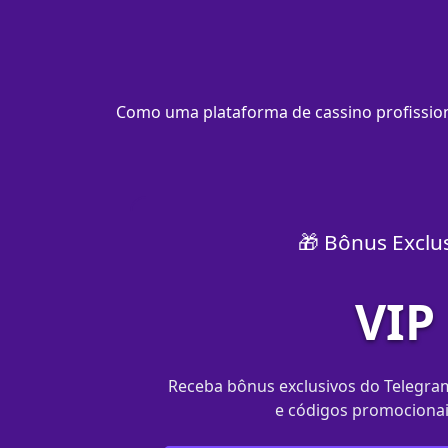
Como uma plataforma de cassino profission
🎁 Bônus Exclu
VIP
Receba bônus exclusivos do Telegra
e códigos promocionai