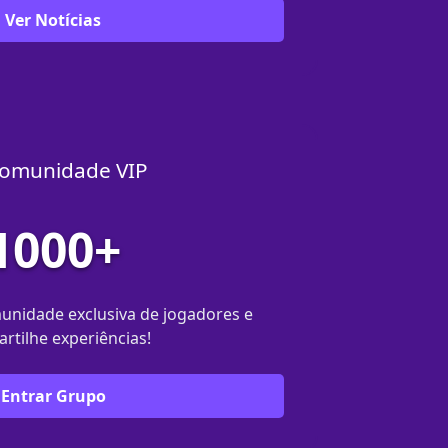
Ver Notícias
Comunidade VIP
1000+
unidade exclusiva de jogadores e
rtilhe experiências!
Entrar Grupo