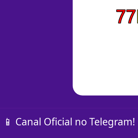
📱 Canal Oficial no Telegram!