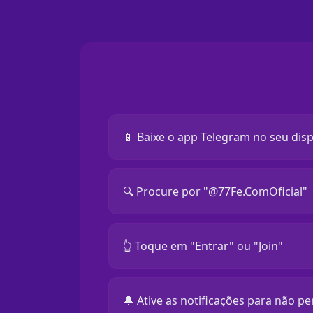
📱 Baixe o app Telegram no seu disp
🔍 Procure por "@77Fe.ComOficial"
👆 Toque em "Entrar" ou "Join"
🔔 Ative as notificações para não p