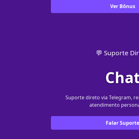
Ver Bônus
💬 Suporte Di
Cha
Suporte direto via Telegram, r
atendimento persona
Falar Suport