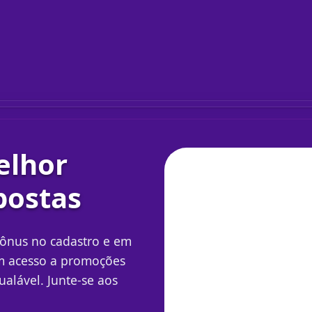
elhor
postas
ônus no cadastro e em
m acesso a promoções
ualável. Junte-se aos