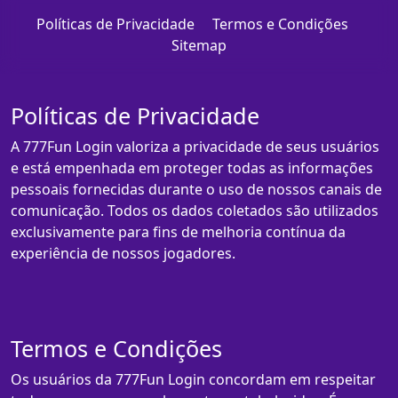
Políticas de Privacidade
Termos e Condições
Sitemap
Políticas de Privacidade
A 777Fun Login valoriza a privacidade de seus usuários
e está empenhada em proteger todas as informações
pessoais fornecidas durante o uso de nossos canais de
comunicação. Todos os dados coletados são utilizados
exclusivamente para fins de melhoria contínua da
experiência de nossos jogadores.
Termos e Condições
Os usuários da 777Fun Login concordam em respeitar