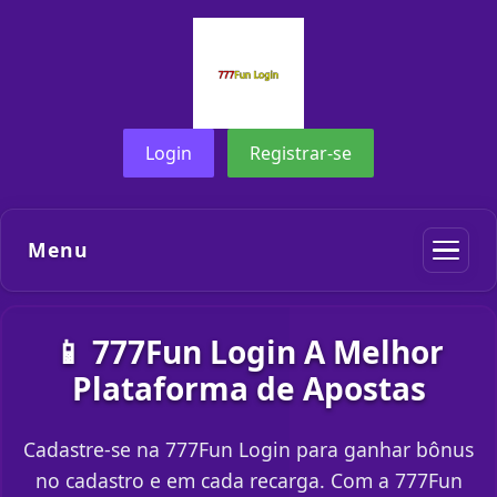
Login
Registrar-se
Menu
📱 777Fun Login A Melhor
Plataforma de Apostas
Cadastre-se na 777Fun Login para ganhar bônus
no cadastro e em cada recarga. Com a 777Fun