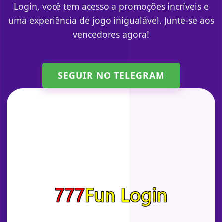
Login, você tem acesso a promoções incríveis e
uma experiência de jogo inigualável. Junte-se aos
vencedores agora!
SEGUIR NO TELEGRAM