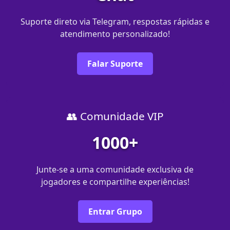
Suporte direto via Telegram, respostas rápidas e
atendimento personalizado!
Falar Suporte
👥 Comunidade VIP
1000+
Junte-se a uma comunidade exclusiva de
jogadores e compartilhe experiências!
Entrar Grupo