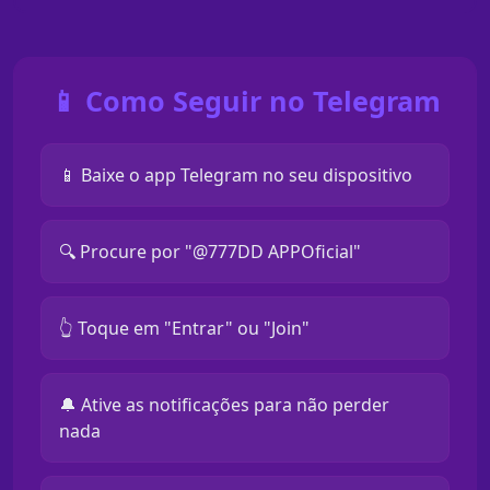
📱 Como Seguir no Telegram
📱 Baixe o app Telegram no seu dispositivo
🔍 Procure por "@777DD APPOficial"
👆 Toque em "Entrar" ou "Join"
🔔 Ative as notificações para não perder
nada