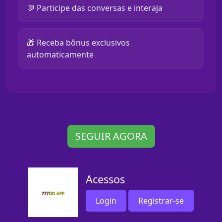
💬 Participe das conversas e interaja
🎁 Receba bônus exclusivos
automaticamente
SEGUIR AGORA
Acessos
Login
Registrar-se