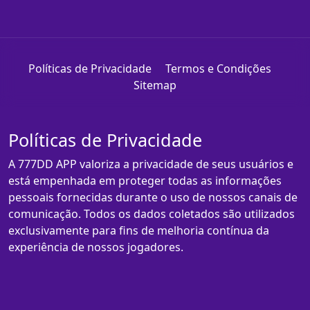
Políticas de Privacidade
Termos e Condições
Sitemap
Políticas de Privacidade
A 777DD APP valoriza a privacidade de seus usuários e
está empenhada em proteger todas as informações
pessoais fornecidas durante o uso de nossos canais de
comunicação. Todos os dados coletados são utilizados
exclusivamente para fins de melhoria contínua da
experiência de nossos jogadores.