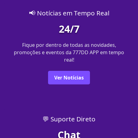
📢 Notícias em Tempo Real
24/7
Fique por dentro de todas as novidades,
promoções e eventos da 777DD APP em tempo
real!
Ver Notícias
💬 Suporte Direto
Chat