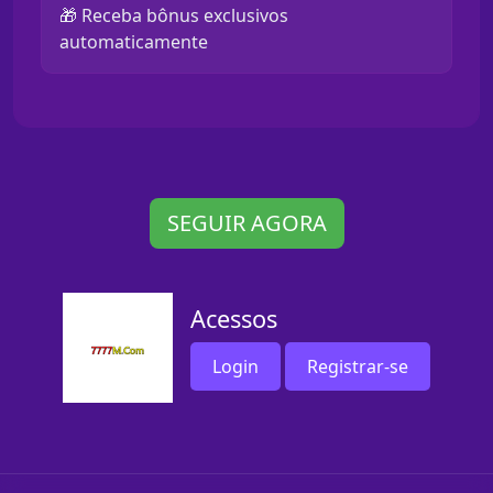
🎁 Receba bônus exclusivos
automaticamente
SEGUIR AGORA
Acessos
Login
Registrar-se