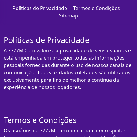
Políticas de Privacidade
Termos e Condições
Sitemap
Políticas de Privacidade
A 7777M.Com valoriza a privacidade de seus usuários e
está empenhada em proteger todas as informações
pessoais fornecidas durante o uso de nossos canais de
comunicação. Todos os dados coletados são utilizados
exclusivamente para fins de melhoria contínua da
experiência de nossos jogadores.
Termos e Condições
Os usuários da 7777M.Com concordam em respeitar