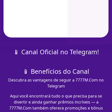
📱 Canal Oficial no Telegram!
📱 Benefícios do Canal
Descubra as vantagens de seguir a 7777M.Com no
Telegram
Aqui você encontrará tudo o que precisa para se
divertir e ainda ganhar prêmios incríveis — a
7777M.Com também oferece promoções e bônus