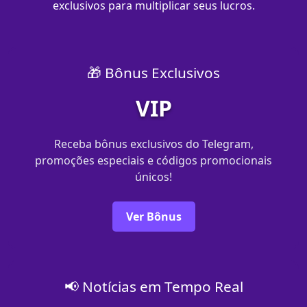
exclusivos para multiplicar seus lucros.
🎁 Bônus Exclusivos
VIP
Receba bônus exclusivos do Telegram,
promoções especiais e códigos promocionais
únicos!
Ver Bônus
📢 Notícias em Tempo Real