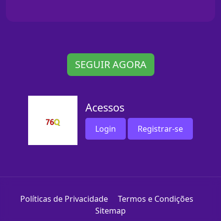
SEGUIR AGORA
Acessos
Login
Registrar-se
Políticas de Privacidade
Termos e Condições
Sitemap