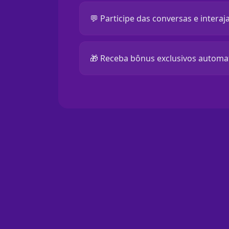
💬 Participe das conversas e interaj
🎁 Receba bônus exclusivos autom