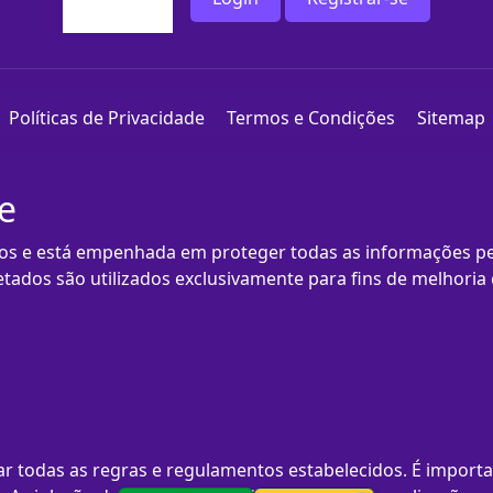
Políticas de Privacidade
Termos e Condições
Sitemap
de
rios e está empenhada em proteger todas as informações p
tados são utilizados exclusivamente para fins de melhoria
 todas as regras e regulamentos estabelecidos. É importa