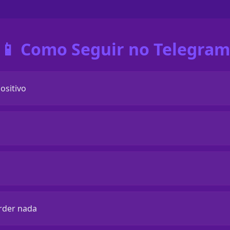
📱 Como Seguir no Telegram
ositivo
erder nada