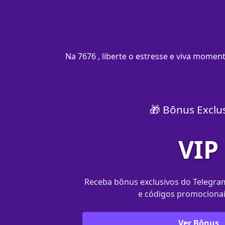
Na 7676 , liberte o estresse e viva momen
🎁 Bônus Exclu
VIP
Receba bônus exclusivos do Telegra
e códigos promocionai
Ver Bônus