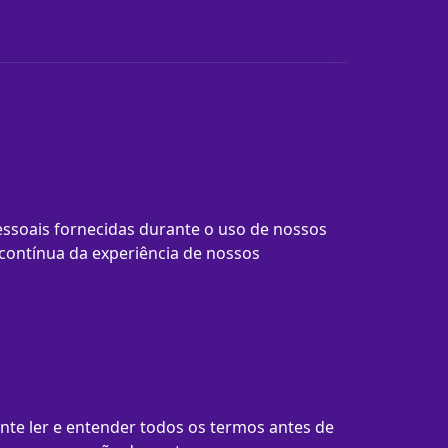
essoais fornecidas durante o uso de nossos
 contínua da experiência de nossos
nte ler e entender todos os termos antes de