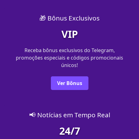
🎁 Bônus Exclusivos
VIP
Receba bônus exclusivos do Telegram,
promoções especiais e códigos promocionais
únicos!
Ver Bônus
📢 Notícias em Tempo Real
24/7