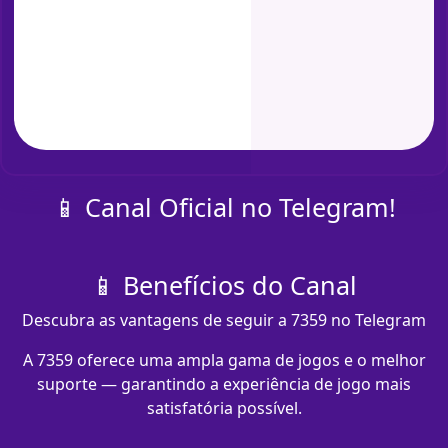
📱 Canal Oficial no Telegram!
📱 Benefícios do Canal
Descubra as vantagens de seguir a 7359 no Telegram
A 7359 oferece uma ampla gama de jogos e o melhor
suporte — garantindo a experiência de jogo mais
satisfatória possível.