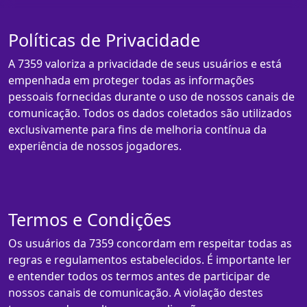
Políticas de Privacidade
A 7359 valoriza a privacidade de seus usuários e está
empenhada em proteger todas as informações
pessoais fornecidas durante o uso de nossos canais de
comunicação. Todos os dados coletados são utilizados
exclusivamente para fins de melhoria contínua da
experiência de nossos jogadores.
Termos e Condições
Os usuários da 7359 concordam em respeitar todas as
regras e regulamentos estabelecidos. É importante ler
e entender todos os termos antes de participar de
nossos canais de comunicação. A violação destes