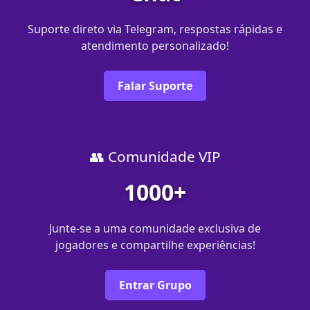
Suporte direto via Telegram, respostas rápidas e
atendimento personalizado!
Falar Suporte
👥 Comunidade VIP
1000+
Junte-se a uma comunidade exclusiva de
jogadores e compartilhe experiências!
Entrar Grupo