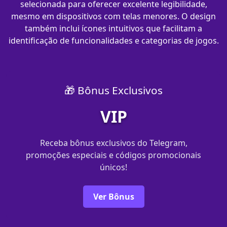
selecionada para oferecer excelente legibilidade,
mesmo em dispositivos com telas menores. O design
também inclui ícones intuitivos que facilitam a
identificação de funcionalidades e categorias de jogos.
🎁 Bônus Exclusivos
VIP
Receba bônus exclusivos do Telegram,
promoções especiais e códigos promocionais
únicos!
Ver Bônus