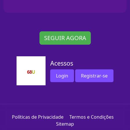
SEGUIR AGORA
Acessos
Login
Registrar-se
Políticas de Privacidade
Termos e Condições
Sitemap