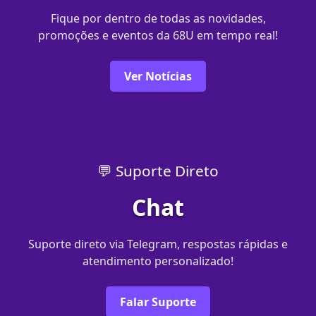
Fique por dentro de todas as novidades,
promoções e eventos da 68U em tempo real!
Ver Notícias
💬 Suporte Direto
Chat
Suporte direto via Telegram, respostas rápidas e
atendimento personalizado!
Falar Suporte