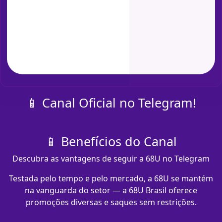
📱 Canal Oficial no Telegram!
📱 Benefícios do Canal
Descubra as vantagens de seguir a 68U no Telegram
Testada pelo tempo e pelo mercado, a 68U se mantém
na vanguarda do setor — a 68U Brasil oferece
promoções diversas e saques sem restrições.