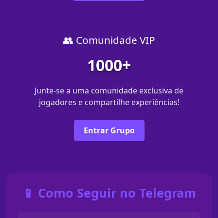
👥 Comunidade VIP
1000+
Junte-se a uma comunidade exclusiva de
jogadores e compartilhe experiências!
Entrar Grupo
📱 Como Seguir no Telegram