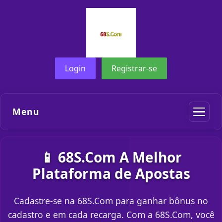
Login
Registrar-se
Menu
📱 68S.Com A Melhor
Plataforma de Apostas
Cadastre-se na 68S.Com para ganhar bônus no
cadastro e em cada recarga. Com a 68S.Com, você