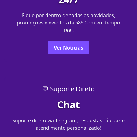
Fique por dentro de todas as novidades,
promoções e eventos da 68S.Com em tempo
real!
Ver Notícias
💬 Suporte Direto
Chat
Suporte direto via Telegram, respostas rápidas e
atendimento personalizado!