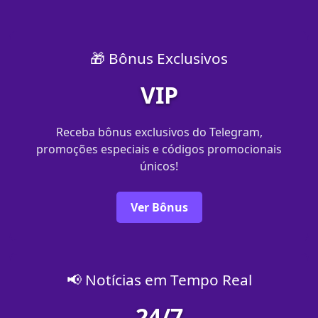
🎁 Bônus Exclusivos
VIP
Receba bônus exclusivos do Telegram,
promoções especiais e códigos promocionais
únicos!
Ver Bônus
📢 Notícias em Tempo Real
24/7