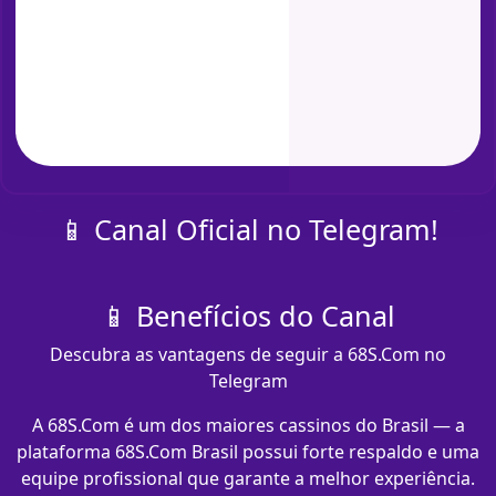
📱 Canal Oficial no Telegram!
📱 Benefícios do Canal
Descubra as vantagens de seguir a 68S.Com no
Telegram
A 68S.Com é um dos maiores cassinos do Brasil — a
plataforma 68S.Com Brasil possui forte respaldo e uma
equipe profissional que garante a melhor experiência.