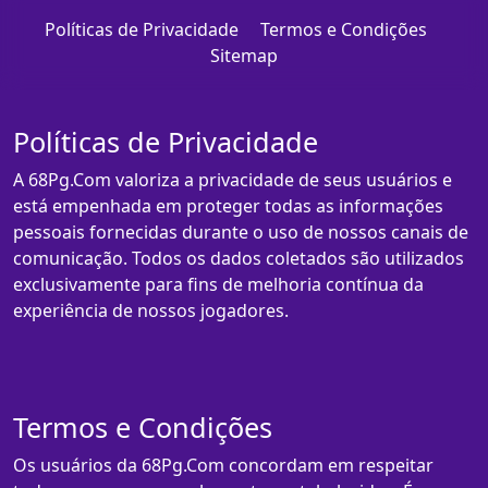
Políticas de Privacidade
Termos e Condições
Sitemap
Políticas de Privacidade
A 68Pg.Com valoriza a privacidade de seus usuários e
está empenhada em proteger todas as informações
pessoais fornecidas durante o uso de nossos canais de
comunicação. Todos os dados coletados são utilizados
exclusivamente para fins de melhoria contínua da
experiência de nossos jogadores.
Termos e Condições
Os usuários da 68Pg.Com concordam em respeitar