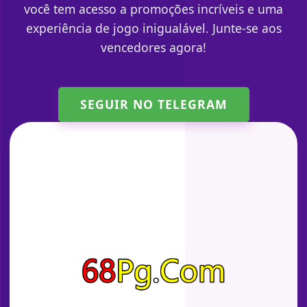
você tem acesso a promoções incríveis e uma
experiência de jogo inigualável. Junte-se aos
vencedores agora!
SEGUIR NO TELEGRAM