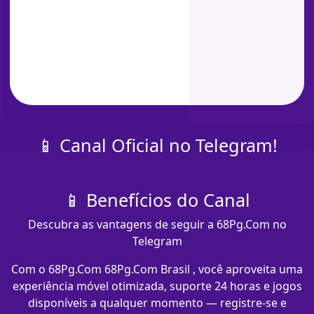
📱 Canal Oficial no Telegram!
📱 Benefícios do Canal
Descubra as vantagens de seguir a 68Pg.Com no
Telegram
Com o 68Pg.Com 68Pg.Com Brasil , você aproveita uma
experiência móvel otimizada, suporte 24 horas e jogos
disponíveis a qualquer momento — registre-se e