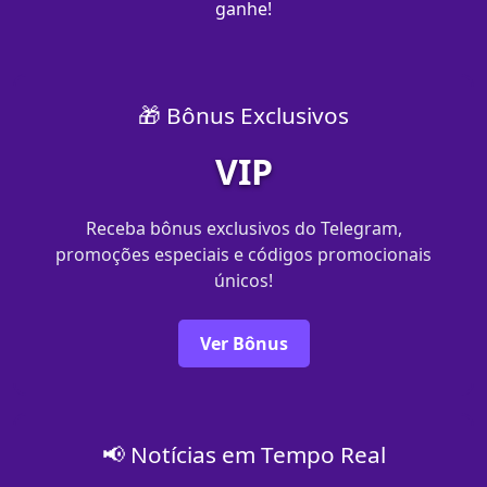
ganhe!
🎁 Bônus Exclusivos
VIP
Receba bônus exclusivos do Telegram,
promoções especiais e códigos promocionais
únicos!
Ver Bônus
📢 Notícias em Tempo Real