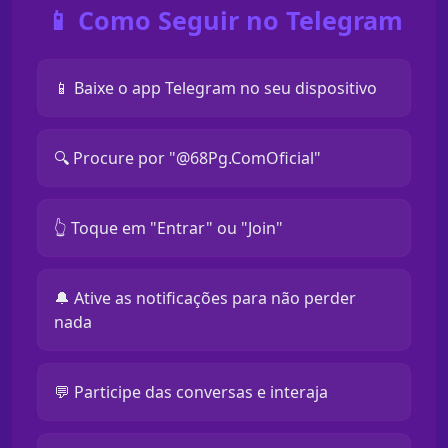
📱 Como Seguir no Telegram
📱 Baixe o app Telegram no seu dispositivo
🔍 Procure por "@68Pg.ComOficial"
👆 Toque em "Entrar" ou "Join"
🔔 Ative as notificações para não perder
nada
💬 Participe das conversas e interaja