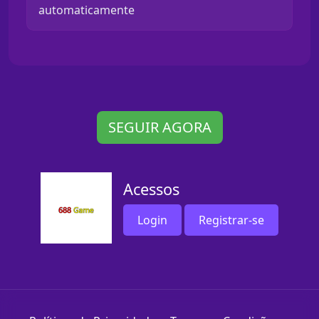
automaticamente
SEGUIR AGORA
Acessos
Login
Registrar-se