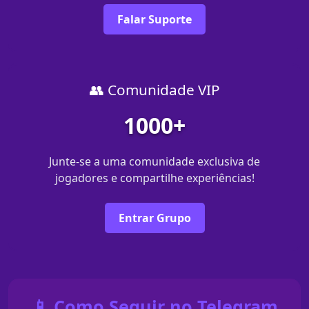
Falar Suporte
👥 Comunidade VIP
1000+
Junte-se a uma comunidade exclusiva de
jogadores e compartilhe experiências!
Entrar Grupo
📱 Como Seguir no Telegram