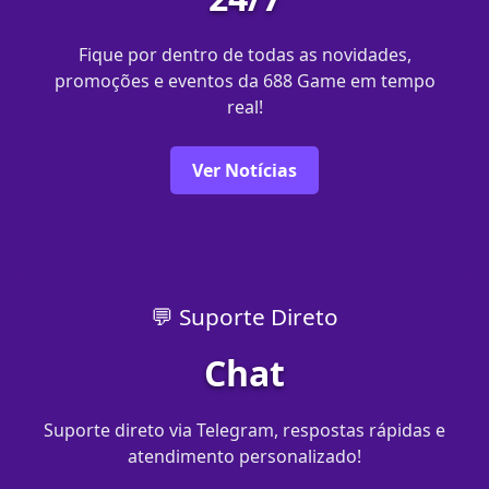
Fique por dentro de todas as novidades,
promoções e eventos da 688 Game em tempo
real!
Ver Notícias
💬 Suporte Direto
Chat
Suporte direto via Telegram, respostas rápidas e
atendimento personalizado!