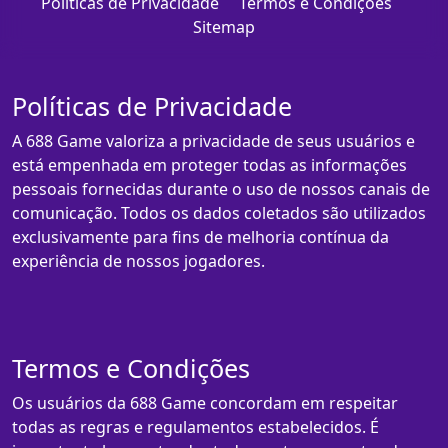
Políticas de Privacidade
Termos e Condições
Sitemap
Políticas de Privacidade
A 688 Game valoriza a privacidade de seus usuários e
está empenhada em proteger todas as informações
pessoais fornecidas durante o uso de nossos canais de
comunicação. Todos os dados coletados são utilizados
exclusivamente para fins de melhoria contínua da
experiência de nossos jogadores.
Termos e Condições
Os usuários da 688 Game concordam em respeitar
todas as regras e regulamentos estabelecidos. É