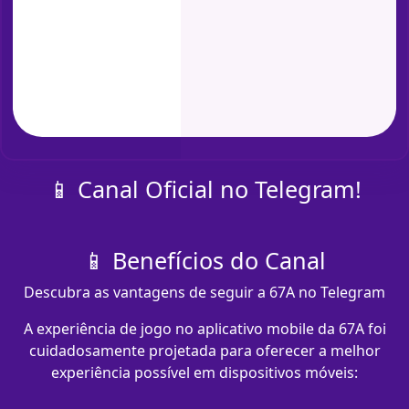
📱 Canal Oficial no Telegram!
📱 Benefícios do Canal
Descubra as vantagens de seguir a 67A no Telegram
A experiência de jogo no aplicativo mobile da 67A foi
cuidadosamente projetada para oferecer a melhor
experiência possível em dispositivos móveis: