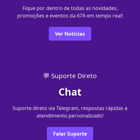
Fique por dentro de todas as novidades,
promoções e eventos da 67A em tempo real!
Ver Notícias
💬 Suporte Direto
Chat
Suporte direto via Telegram, respostas rápidas e
atendimento personalizado!
Falar Suporte