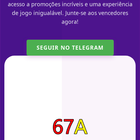
acesso a promoções incríveis e uma experiência
de jogo inigualável. Junte-se aos vencedores
agora!
SEGUIR NO TELEGRAM