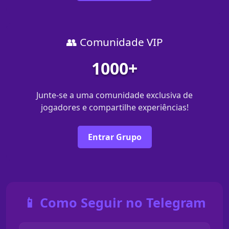
👥 Comunidade VIP
1000+
Junte-se a uma comunidade exclusiva de
jogadores e compartilhe experiências!
Entrar Grupo
📱 Como Seguir no Telegram