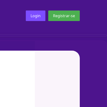
Login
Registrar-se