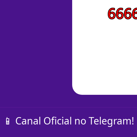
📱 Canal Oficial no Telegram!