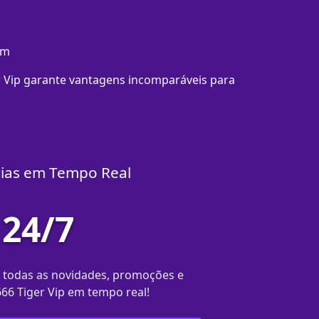
am
r Vip garante vantagens incomparáveis para
cias em Tempo Real
24/7
e todas as novidades, promoções e
66 Tiger Vip em tempo real!