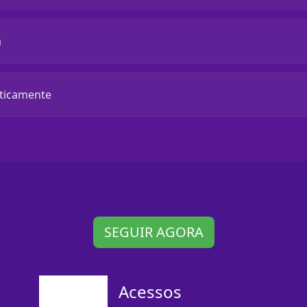
a
aticamente
SEGUIR AGORA
Acessos