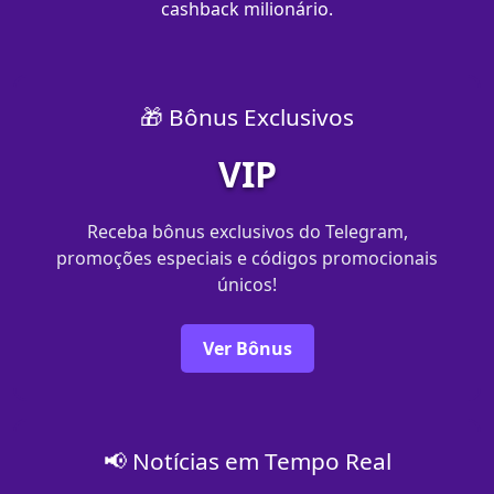
cashback milionário.
🎁 Bônus Exclusivos
VIP
Receba bônus exclusivos do Telegram,
promoções especiais e códigos promocionais
únicos!
Ver Bônus
📢 Notícias em Tempo Real