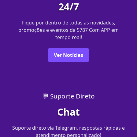
24/7
Fique por dentro de todas as novidades,
promoções e eventos da 5787 Com APP em
tempo real!
Ver Notícias
💬 Suporte Direto
Chat
Suporte direto via Telegram, respostas rápidas e
atendimento personalizado!