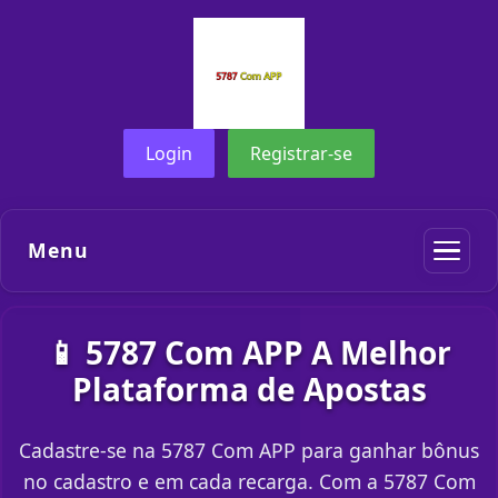
Login
Registrar-se
Menu
📱 5787 Com APP A Melhor
Plataforma de Apostas
Cadastre-se na 5787 Com APP para ganhar bônus
no cadastro e em cada recarga. Com a 5787 Com