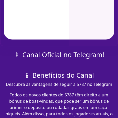
📱 Canal Oficial no Telegram!
📱 Benefícios do Canal
Descubra as vantagens de seguir a 5787 no Telegram
Todos os novos clientes do 5787 têm direito a um
bônus de boas-vindas, que pode ser um bônus de
primeiro depósito ou rodadas grátis em um caça-
níqueis. Além disso, para todos os jogadores atuais, o