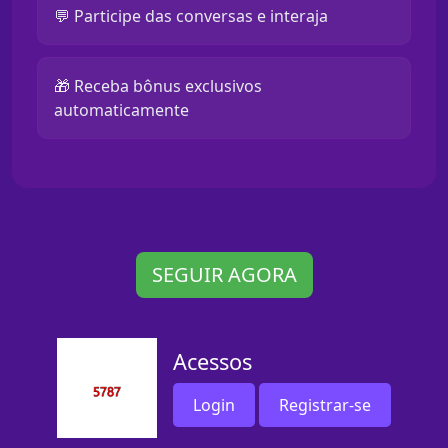
💬 Participe das conversas e interaja
🎁 Receba bônus exclusivos
automaticamente
SEGUIR AGORA
Acessos
Login
Registrar-se