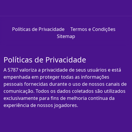
Políticas de Privacidade
Termos e Condições
Sitemap
Políticas de Privacidade
A 5787 valoriza a privacidade de seus usuários e está
empenhada em proteger todas as informações
pessoais fornecidas durante o uso de nossos canais de
comunicação. Todos os dados coletados são utilizados
exclusivamente para fins de melhoria contínua da
experiência de nossos jogadores.