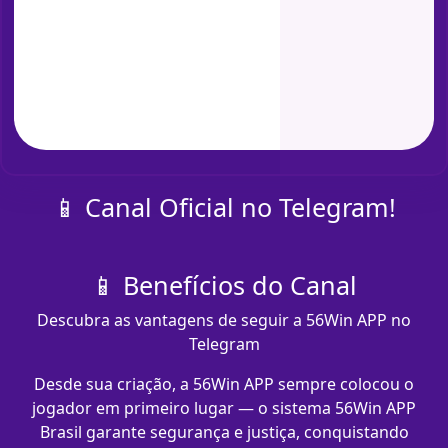
📱 Canal Oficial no Telegram!
📱 Benefícios do Canal
Descubra as vantagens de seguir a 56Win APP no
Telegram
Desde sua criação, a 56Win APP sempre colocou o
jogador em primeiro lugar — o sistema 56Win APP
Brasil garante segurança e justiça, conquistando