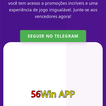
você tem acesso a promoções incríveis e uma
experiência de jogo inigualável. Junte-se aos
vencedores agora!
SEGUIR NO TELEGRAM