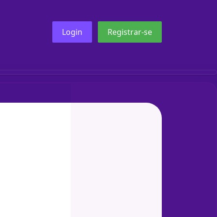
Login
Registrar-se