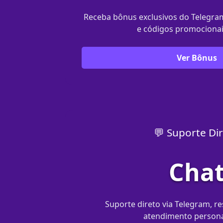
Receba bônus exclusivos do Telegra
e códigos promocionai
Ver Bônus
💬 Suporte Di
Cha
Suporte direto via Telegram, r
atendimento persona