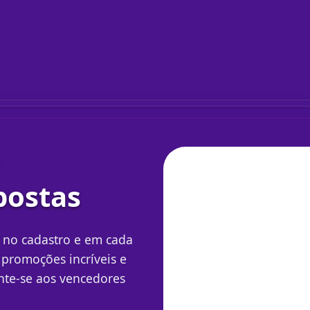
postas
 no cadastro e em cada
 promoções incríveis e
unte-se aos vencedores