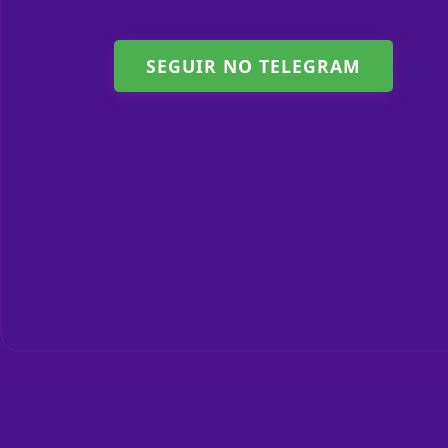
SEGUIR NO TELEGRAM