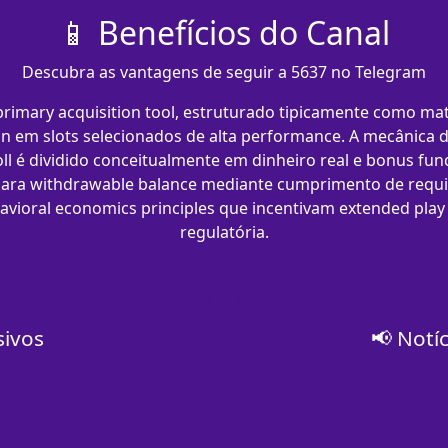
📱 Benefícios do Canal
Descubra as vantagens de seguir a 5637 no Telegram
imary acquisition tool, estruturado tipicamente como mat
n em slots selecionados de alta performance. A mecânica de
l é dividido conceitualmente em dinheiro real e bonus fun
ara withdrawable balance mediante cumprimento de requis
avioral economics principles que incentivam extended pl
regulatória.
sivos
📢 Notí