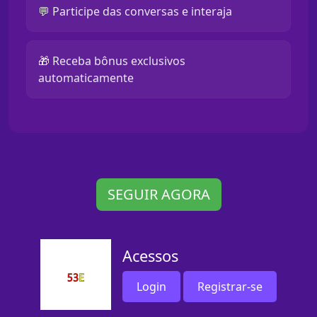
💬 Participe das conversas e interaja
🎁 Receba bônus exclusivos
automaticamente
SEGUIR AGORA
Acessos
Login
Registrar-se