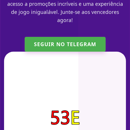
acesso a promoções incríveis e uma experiência
de jogo inigualável. Junte-se aos vencedores
agora!
SEGUIR NO TELEGRAM