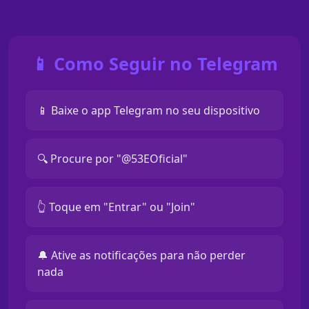
📱 Como Seguir no Telegram
📱 Baixe o app Telegram no seu dispositivo
🔍 Procure por "@53EOficial"
👆 Toque em "Entrar" ou "Join"
🔔 Ative as notificações para não perder
nada