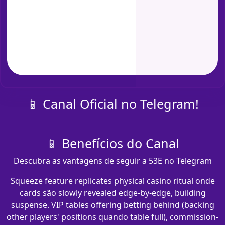
📱 Canal Oficial no Telegram!
📱 Benefícios do Canal
Descubra as vantagens de seguir a 53E no Telegram
Squeeze feature replicates physical casino ritual onde
cards são slowly revealed edge-by-edge, building
suspense. VIP tables offering betting behind (backing
other players' positions quando table full), commission-