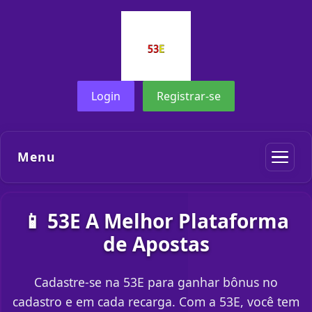
Login
Registrar-se
Menu
📱 53E A Melhor Plataforma
de Apostas
Cadastre-se na 53E para ganhar bônus no
cadastro e em cada recarga. Com a 53E, você tem