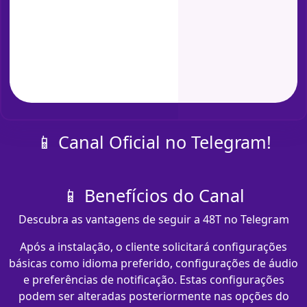
📱 Canal Oficial no Telegram!
📱 Benefícios do Canal
Descubra as vantagens de seguir a 48T no Telegram
Após a instalação, o cliente solicitará configurações
básicas como idioma preferido, configurações de áudio
e preferências de notificação. Estas configurações
podem ser alteradas posteriormente nas opções do