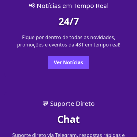
📢 Notícias em Tempo Real
24/7
Fique por dentro de todas as novidades,
promoções e eventos da 48T em tempo real!
Ver Notícias
💬 Suporte Direto
Chat
Suporte direto via Telegram, respostas rápidas e