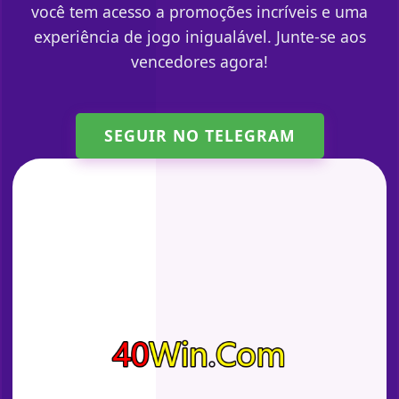
você tem acesso a promoções incríveis e uma
experiência de jogo inigualável. Junte-se aos
vencedores agora!
SEGUIR NO TELEGRAM