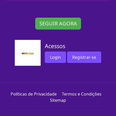
SEGUIR AGORA
Acessos
Login
Registrar-se
Políticas de Privacidade
Termos e Condições
Sitemap