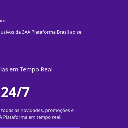
ram
sivos da 3AA Plataforma Brasil ao se
cias em Tempo Real
24/7
e todas as novidades, promoções e
A Plataforma em tempo real!