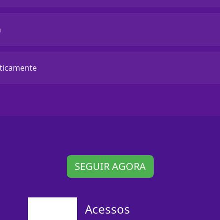
a
aticamente
SEGUIR AGORA
Acessos