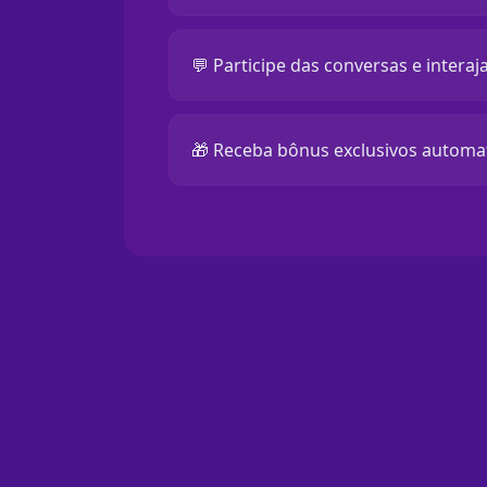
💬 Participe das conversas e interaj
🎁 Receba bônus exclusivos autom