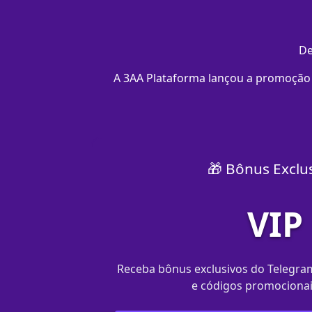
De
A 3AA Plataforma lançou a promoção 
🎁 Bônus Exclu
VIP
Receba bônus exclusivos do Telegra
e códigos promocionai