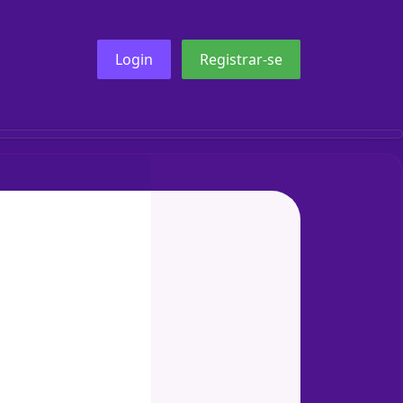
Login
Registrar-se