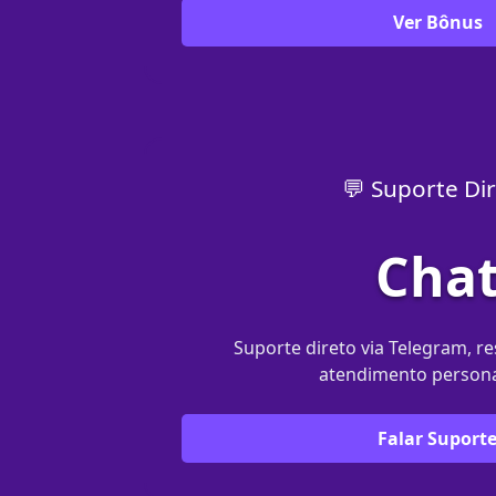
Ver Bônus
💬 Suporte Di
Cha
Suporte direto via Telegram, r
atendimento persona
Falar Suport