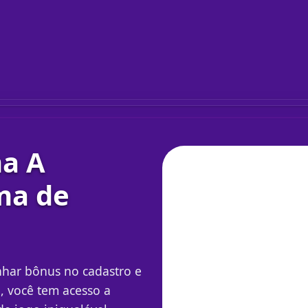
ma A
ma de
nhar bônus no cadastro e
, você tem acesso a