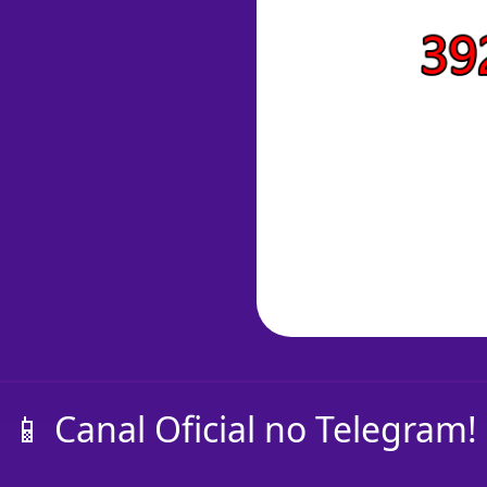
📱 Canal Oficial no Telegram!