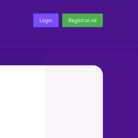
Login
Registrar-se