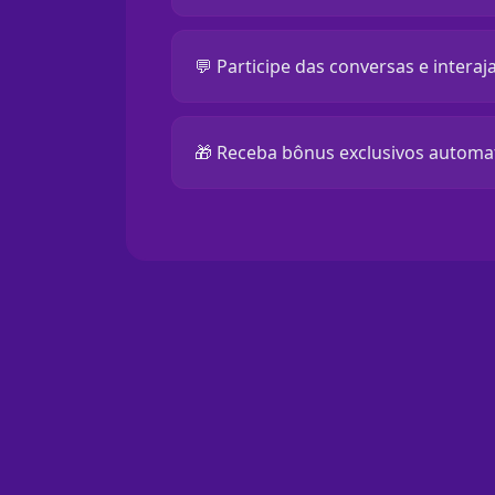
💬 Participe das conversas e interaj
🎁 Receba bônus exclusivos autom