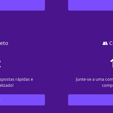
reto
👥 
t
espostas rápidas e
Junte-se a uma com
lizado!
compa
e