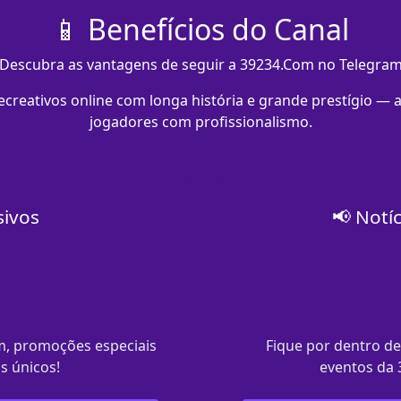
📱 Benefícios do Canal
Descubra as vantagens de seguir a 39234.Com no Telegra
creativos online com longa história e grande prestígio — 
jogadores com profissionalismo.
sivos
📢 Notí
m, promoções especiais
Fique por dentro d
s únicos!
eventos da 