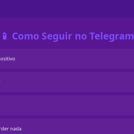
📱 Como Seguir no Telegram
ositivo
"
erder nada