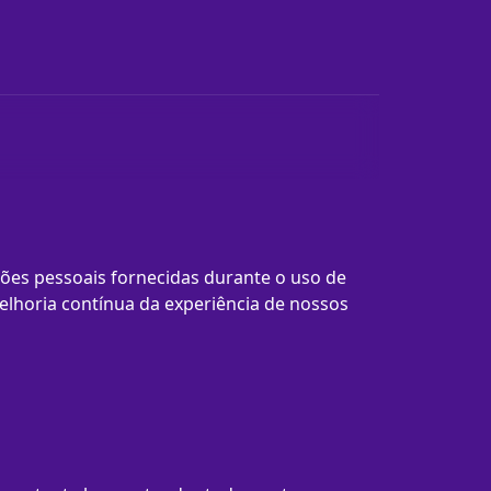
ões pessoais fornecidas durante o uso de
elhoria contínua da experiência de nossos