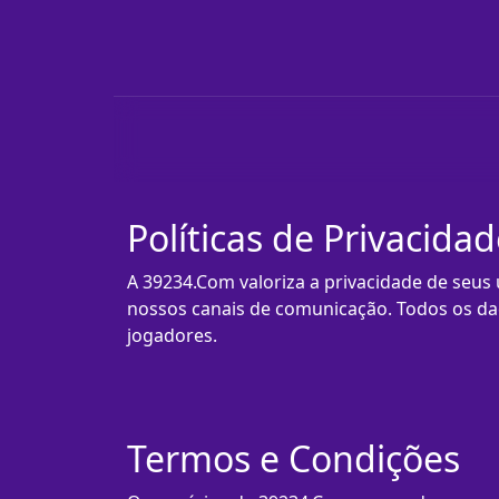
Políticas de Privacida
A 39234.Com valoriza a privacidade de seu
nossos canais de comunicação. Todos os dad
jogadores.
Termos e Condições