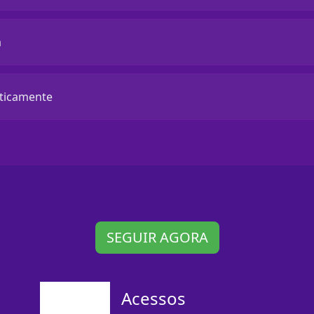
a
aticamente
SEGUIR AGORA
Acessos