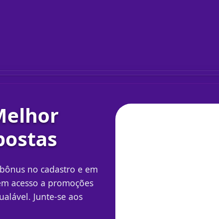
Melhor
postas
 bônus no cadastro e em
tem acesso a promoções
ualável. Junte-se aos